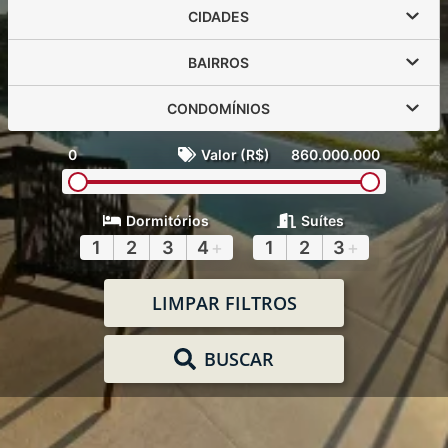
CIDADES
BAIRROS
CONDOMÍNIOS
0
Valor (R$)
860.000.000
Dormitórios
Suítes
1
2
3
4
+
1
2
3
+
LIMPAR FILTROS
BUSCAR