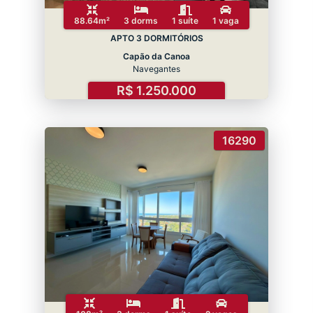
88.64m²
3 dorms
1 suíte
1 vaga
APTO 3 DORMITÓRIOS
Capão da Canoa
Navegantes
R$ 1.250.000
16290