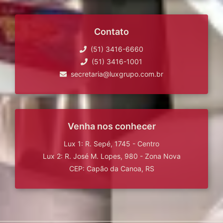
Contato
(51) 3416-6660
(51) 3416-1001
secretaria@luxgrupo.com.br
Venha nos conhecer
Lux 1: R. Sepé, 1745 - Centro
Lux 2: R. José M. Lopes, 980 - Zona Nova
CEP: Capão da Canoa, RS