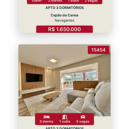
108m²
3 dorms
1 suíte
2 vagas
APTO 3 DORMITÓRIOS
Capão da Canoa
Navegantes
R$ 1.650.000
15454
3 dorms
1 suíte
3 vagas
APTO 3 DORMITÓRIOS