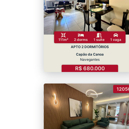
111m²
2 dorms
1 suíte
1 vaga
APTO 2 DORMITÓRIOS
Capão da Canoa
Navegantes
R$ 680.000
1205