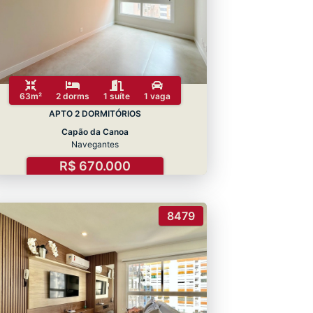
63m²
2 dorms
1 suíte
1 vaga
APTO 2 DORMITÓRIOS
Capão da Canoa
Navegantes
R$ 670.000
8479