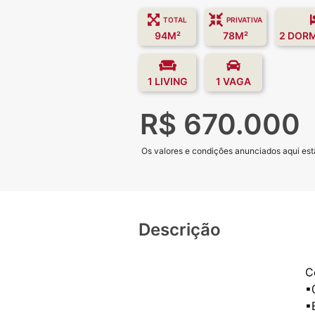
TOTAL
PRIVATIVA
94M²
78M²
2 DOR
1 LIVING
1 VAGA
R$ 670.000
Os valores e condições anunciados aqui estã
Descrição
C
▪
▪