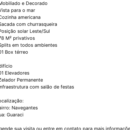
Mobiliado e Decorado
Vista para o mar
Cozinha americana
Sacada com churrasqueira
Posição solar Leste/Sul
78 M² privativos
Splits em todos ambientes
01 Box térreo
difício
01 Elevadores
Zelador Permanente
Infraestrutura com salão de festas
ocalização:
airro: Navegantes
ua: Guaraci