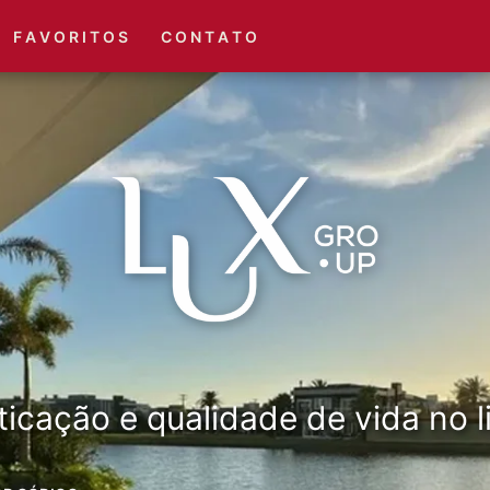
(51) 3416-6660
(51) 3416-1001
F A V O R I T O S
C O N T A T O
ticação e qualidade de vida no li