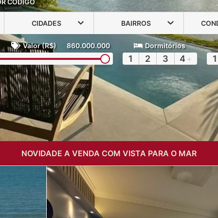
OR CÓDIGO
CIDADES
BAIRROS
CON
Valor (R$)
860.000.000
Dormitórios
1
2
3
4
+
1
NOVIDADE A VENDA COM VISTA PARA O MAR