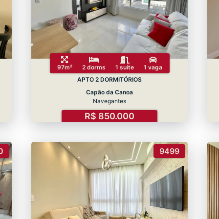
97m²
2 dorms
1 suíte
1 vaga
APTO 2 DORMITÓRIOS
Capão da Canoa
Navegantes
R$ 850.000
0
9499