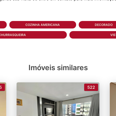
COZINHA AMERICANA
DECORADO
CHURRASQUEIRA
VIS
Imóveis similares
5
522