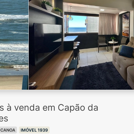
os à venda em Capão da
es
 CANOA
IMÓVEL 1939