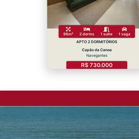
96m²
2 dorms
1 suíte
1 vaga
APTO 2 DORMITÓRIOS
Capão da Canoa
Navegantes
R$ 730.000