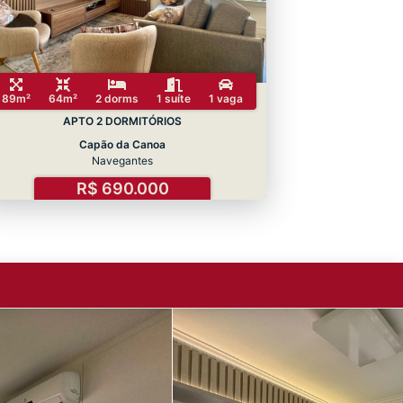
89m²
64m²
2 dorms
1 suíte
1 vaga
APTO 2 DORMITÓRIOS
Capão da Canoa
Navegantes
R$ 690.000