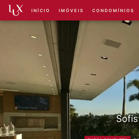
I N Í C I O
I M Ó V E I S
C O N D O M Í N I O S
Sofis