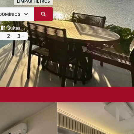
LIMPAR FILTROS
DOMÍNIOS
Suítes
2
3
+