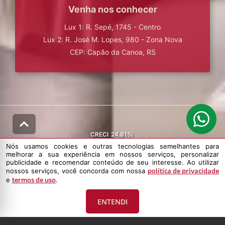
Venha nos conhecer
Lux 1: R. Sepé, 1745 - Centro
Lux 2: R. José M. Lopes, 980 - Zona Nova
CEP: Capão da Canoa, RS
CRECI
24.815j
Nós usamos cookies e outras tecnologias semelhantes para
melhorar a sua experiência em nossos serviços, personalizar
publicidade e recomendar conteúdo de seu interesse. Ao utilizar
política de privacidade
nossos serviços, você concorda com nossa
termos de uso
e
.
© DESENVOLVIDO PELA
AGIL.NET
ENTENDI
Nós usamos cookies e outras tecnologias semelhantes para melhorar a
sua experiência em nossos serviços, personalizar publicidade e
recomendar conteúdo de seu interesse. Ao utilizar nossos serviços,