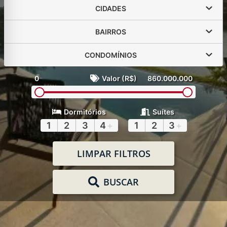
CIDADES
BAIRROS
CONDOMÍNIOS
0
Valor (R$)
860.000.000
Dormitórios
Suítes
1
2
3
4
+
1
2
3
+
LIMPAR FILTROS
BUSCAR