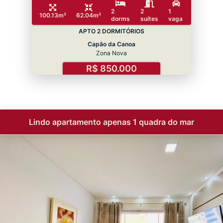
2
2
1
100.13m²
62.04m²
dorms
suítes
vaga
APTO 2 DORMITÓRIOS
Capão da Canoa
Zona Nova
R$ 850.000
Lindo apartamento apenas 1 quadra do mar