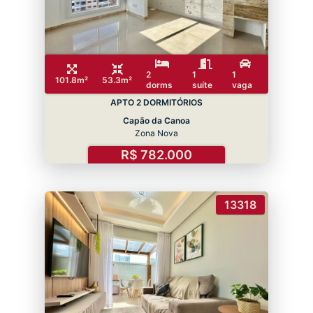
2
1
1
101.8m²
53.3m²
dorms
suíte
vaga
APTO 2 DORMITÓRIOS
Capão da Canoa
Zona Nova
R$ 782.000
13318