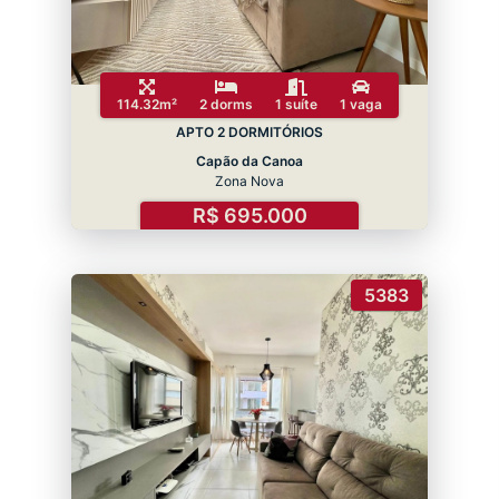
114.32m²
2 dorms
1 suíte
1 vaga
APTO 2 DORMITÓRIOS
Capão da Canoa
Zona Nova
R$ 695.000
5383