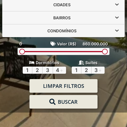
CIDADES
BAIRROS
CONDOMÍNIOS
0
Valor (R$)
860.000.000
Dormitórios
Suítes
1
2
3
4
+
1
2
3
+
LIMPAR FILTROS
BUSCAR