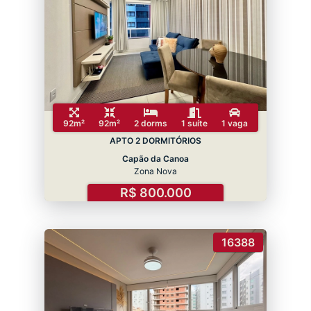
92m²
92m²
2 dorms
1 suíte
1 vaga
APTO 2 DORMITÓRIOS
Capão da Canoa
Zona Nova
R$ 800.000
16388