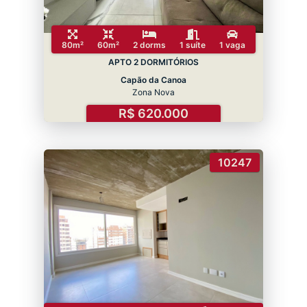
80m²
60m²
2 dorms
1 suíte
1 vaga
APTO 2 DORMITÓRIOS
Capão da Canoa
Zona Nova
R$ 620.000
10247