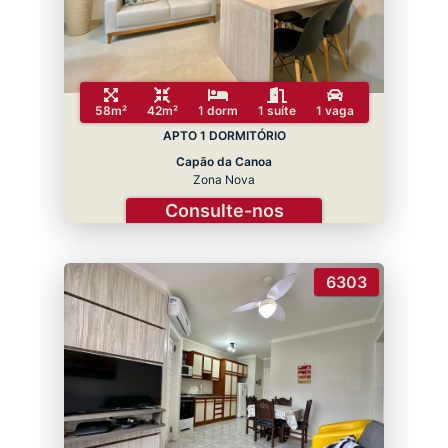
58m²
42m²
1 dorm
1 suíte
1 vaga
APTO 1 DORMITÓRIO
Capão da Canoa
Zona Nova
Consulte-nos
6303