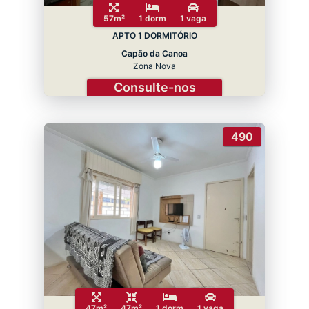
57m²
1 dorm
1 vaga
APTO 1 DORMITÓRIO
Capão da Canoa
Zona Nova
Consulte-nos
490
47m²
47m²
1 dorm
1 vaga