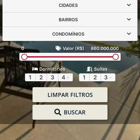
CIDADES
BAIRROS
CONDOMÍNIOS
0
Valor (R$)
860.000.000
Dormitórios
Suítes
1
2
3
4
+
1
2
3
+
LIMPAR FILTROS
BUSCAR