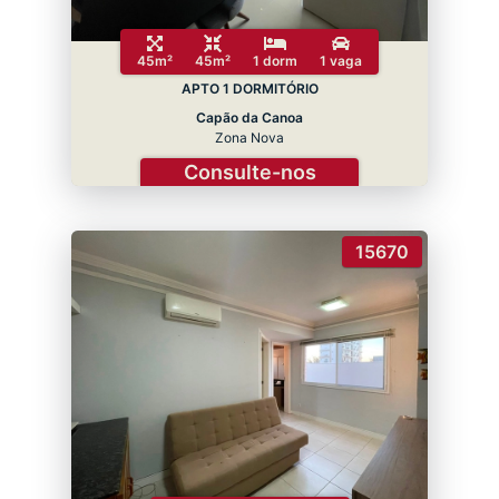
45m²
45m²
1 dorm
1 vaga
APTO 1 DORMITÓRIO
Capão da Canoa
Zona Nova
Consulte-nos
15670