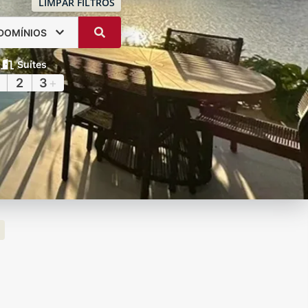
LIMPAR FILTROS
DOMÍNIOS
Suítes
2
3
+