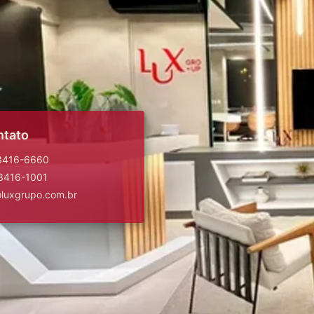
ntato
 3416-6660
 3416-1001
@luxgrupo.com.br