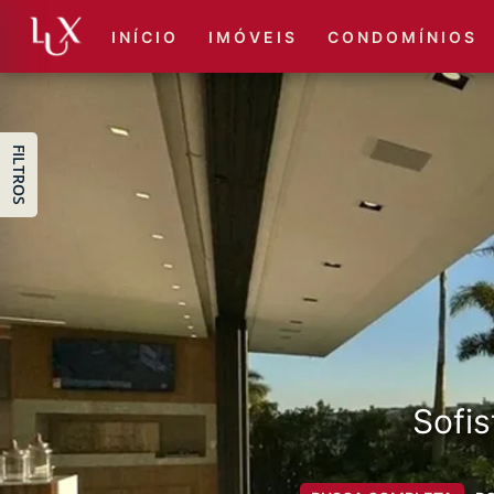
I N Í C I O
I M Ó V E I S
C O N D O M Í N I O S
FILTROS
Sofis