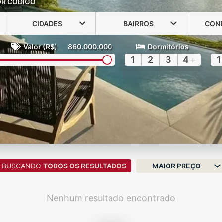
OR CÓDIGO
CIDADES
BAIRROS
CON
Valor (R$)
860.000.000
Dormitórios
1
2
3
4
+
1
BUSCANDO
TODOS OS RESULTADOS
MAIOR PREÇO
Nenhum resultado encontrado