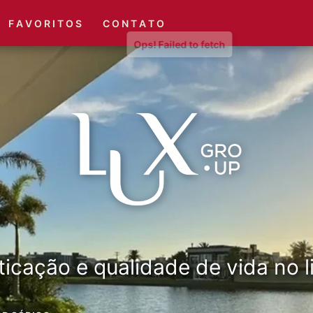
(51) 3416-6660
(51) 3416-1001
F A V O R I T O S
C O N T A T O
ticação e qualidade de vida no li