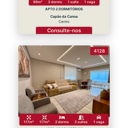
99m²
3 dorms
1 suíte
1 vaga
APTO 2 DORMITÓRIOS
Capão da Canoa
Centro
Consulte-nos
4128
117m²
117m²
2 dorms
2 suítes
1 vaga