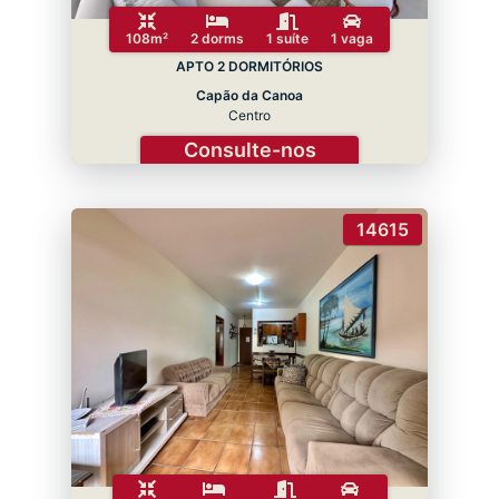
108m²
2 dorms
1 suíte
1 vaga
APTO 2 DORMITÓRIOS
Capão da Canoa
Centro
Consulte-nos
14615