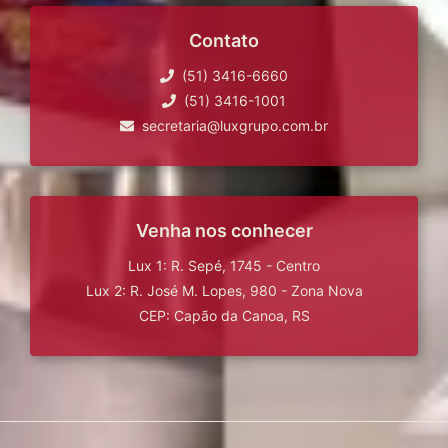
Contato
(51) 3416-6660
(51) 3416-1001
secretaria@luxgrupo.com.br
Venha nos conhecer
Lux 1: R. Sepé, 1745 - Centro
Lux 2: R. José M. Lopes, 980 - Zona Nova
CEP: Capão da Canoa, RS