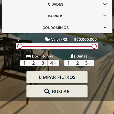
CIDADES
BAIRROS
CONDOMÍNIOS
0
Valor (R$)
860.000.000
Dormitórios
Suítes
1
2
3
4
+
1
2
3
+
LIMPAR FILTROS
BUSCAR