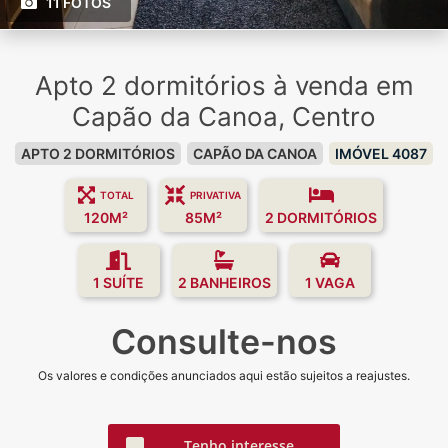
11 FOTOS
Apto 2 dormitórios à venda em
Capão da Canoa, Centro
APTO 2 DORMITÓRIOS
CAPÃO DA CANOA
IMÓVEL 4087
TOTAL
PRIVATIVA
120M²
85M²
2 DORMITÓRIOS
1 SUÍTE
2 BANHEIROS
1 VAGA
Consulte-nos
Os valores e condições anunciados aqui estão sujeitos a reajustes.
Tenho interesse