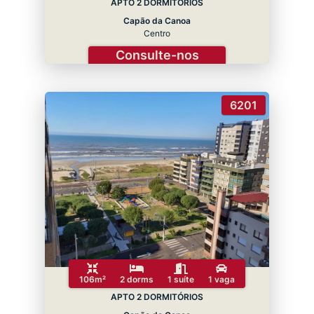
APTO 2 DORMITÓRIOS
Capão da Canoa
Centro
Consulte-nos
6201
106m²
2 dorms
1 suíte
1 vaga
APTO 2 DORMITÓRIOS