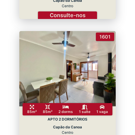
Capão da Canoa
Centro
Consulte-nos
1601
85m²
85m²
2 dorms
1 suíte
1 vaga
APTO 2 DORMITÓRIOS
Capão da Canoa
Centro