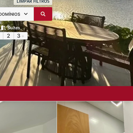
LIMPAR FILTROS
DOMÍNIOS
Suítes
2
3
+