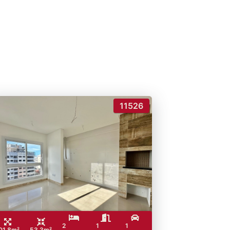
11526
2
1
1
01.8m²
53.3m²