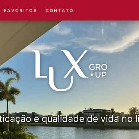
(51) 3416-6660
(51) 3416-1001
F A V O R I T O S
C O N T A T O
ticação e qualidade de vida no li