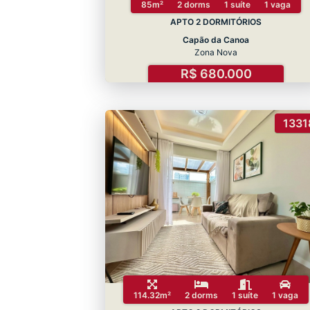
85m²
2 dorms
1 suíte
1 vaga
APTO 2 DORMITÓRIOS
Capão da Canoa
Zona Nova
R$ 680.000
1331
114.32m²
2 dorms
1 suíte
1 vaga