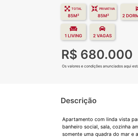
TOTAL
PRIVATIVA
85M²
85M²
2 DOR
1 LIVING
2 VAGAS
R$ 680.000
Os valores e condições anunciados aqui estã
Descrição
Apartamento com linda vista par
banheiro social, sala, cozinha 
somente uma quadra do mar e ao 