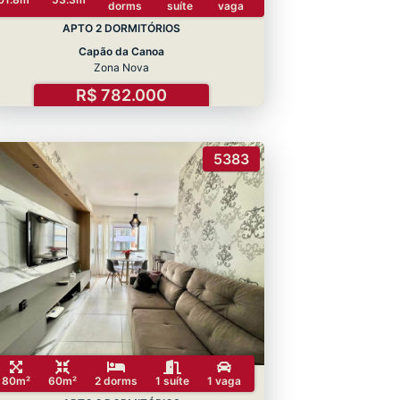
dorms
suíte
vaga
APTO 2 DORMITÓRIOS
Capão da Canoa
Zona Nova
R$ 782.000
5383
80m²
60m²
2 dorms
1 suíte
1 vaga