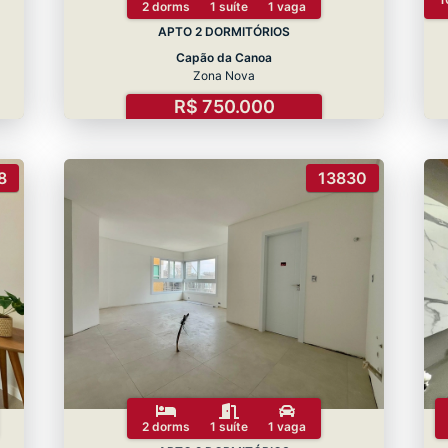
2 dorms
1 suíte
1 vaga
APTO 2 DORMITÓRIOS
Capão da Canoa
Zona Nova
R$ 750.000
8
13830
2 dorms
1 suíte
1 vaga