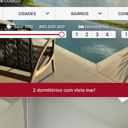
OR CÓDIGO
CIDADES
BAIRROS
CON
Valor (R$)
860.000.000
Dormitórios
1
2
3
4
+
1
2 dormitórios com vista mar!