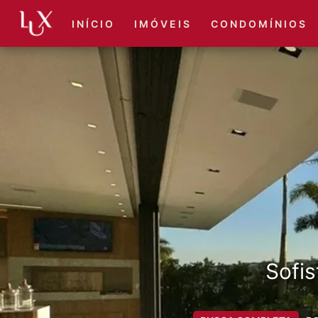
I N Í C I O
I M Ó V E I S
C O N D O M Í N I O S
Sofis