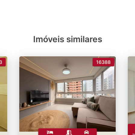
Imóveis similares
3
16388
1