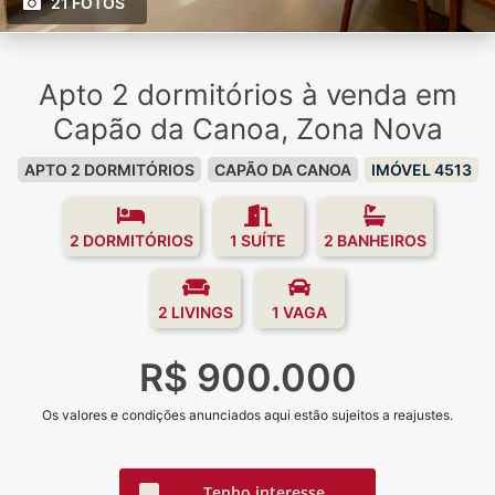
21 FOTOS
Apto 2 dormitórios à venda em
Capão da Canoa, Zona Nova
APTO 2 DORMITÓRIOS
CAPÃO DA CANOA
IMÓVEL 4513
2 DORMITÓRIOS
1 SUÍTE
2 BANHEIROS
2 LIVINGS
1 VAGA
R$ 900.000
Os valores e condições anunciados aqui estão sujeitos a reajustes.
Tenho interesse