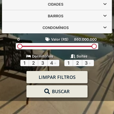
CIDADES
BAIRROS
CONDOMÍNIOS
0
Valor (R$)
860.000.000
Dormitórios
Suítes
1
2
3
4
+
1
2
3
+
LIMPAR FILTROS
BUSCAR