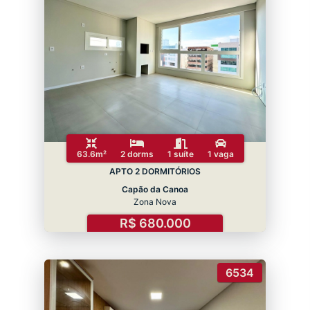
63.6m²
2 dorms
1 suíte
1 vaga
APTO 2 DORMITÓRIOS
Capão da Canoa
Zona Nova
R$ 680.000
6534