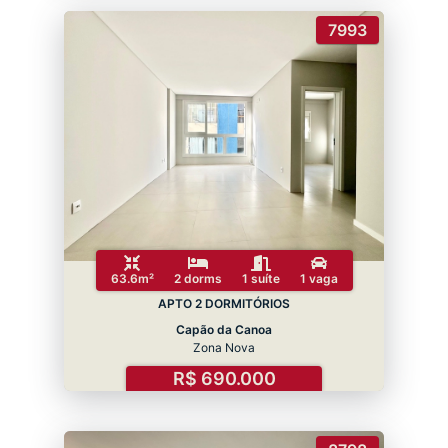
7993
63.6m²
2 dorms
1 suíte
1 vaga
APTO 2 DORMITÓRIOS
Capão da Canoa
Zona Nova
R$ 690.000