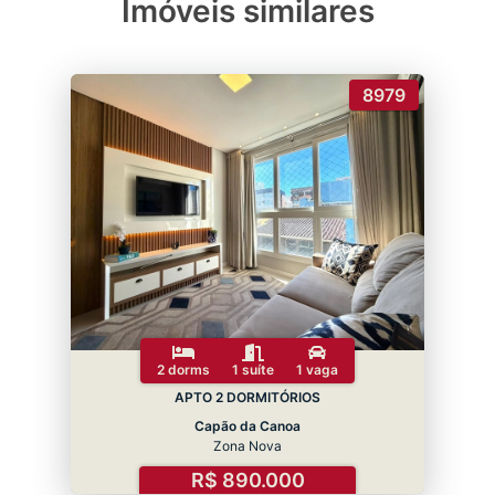
Imóveis similares
8979
2 dorms
1 suíte
1 vaga
APTO 2 DORMITÓRIOS
Capão da Canoa
Zona Nova
R$ 890.000