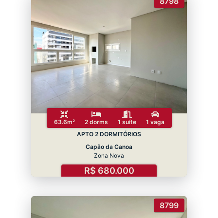
8798
63.6m²
2 dorms
1 suíte
1 vaga
APTO 2 DORMITÓRIOS
Capão da Canoa
Zona Nova
R$ 680.000
8799