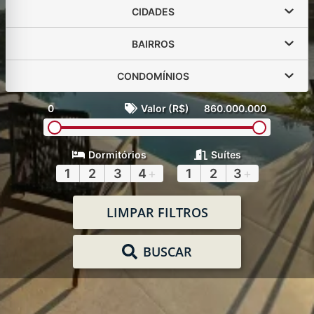
CIDADES
BAIRROS
CONDOMÍNIOS
0
Valor (R$)
860.000.000
Dormitórios
Suítes
1
2
3
4
+
1
2
3
+
LIMPAR FILTROS
BUSCAR