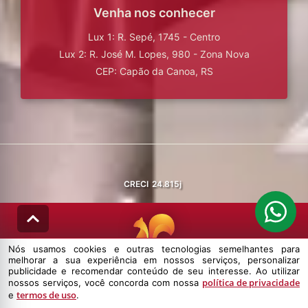
Venha nos conhecer
Lux 1: R. Sepé, 1745 - Centro
Lux 2: R. José M. Lopes, 980 - Zona Nova
CEP: Capão da Canoa, RS
CRECI
24.815j
Nós usamos cookies e outras tecnologias semelhantes para
melhorar a sua experiência em nossos serviços, personalizar
© DESENVOLVIDO PELA
AGIL.NET
publicidade e recomendar conteúdo de seu interesse. Ao utilizar
política de privacidade
nossos serviços, você concorda com nossa
Nós usamos cookies e outras tecnologias semelhantes para melhorar a
termos de uso
e
.
sua experiência em nossos serviços, personalizar publicidade e
recomendar conteúdo de seu interesse. Ao utilizar nossos serviços,