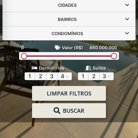
CIDADES
BAIRROS
CONDOMÍNIOS
0
Valor (R$)
860.000.000
Dormitórios
Suítes
1
2
3
4
+
1
2
3
+
LIMPAR FILTROS
BUSCAR