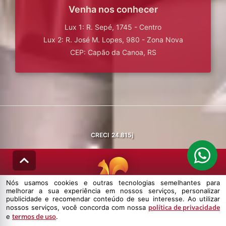
Venha nos conhecer
Lux 1: R. Sepé, 1745 - Centro
Lux 2: R. José M. Lopes, 980 - Zona Nova
CEP: Capão da Canoa, RS
CRECI
24.815j
Nós usamos cookies e outras tecnologias semelhantes para
melhorar a sua experiência em nossos serviços, personalizar
© DESENVOLVIDO PELA
AGIL.NET
publicidade e recomendar conteúdo de seu interesse. Ao utilizar
política de privacidade
nossos serviços, você concorda com nossa
Nós usamos cookies e outras tecnologias semelhantes para melhorar a
termos de uso
e
.
sua experiência em nossos serviços, personalizar publicidade e
recomendar conteúdo de seu interesse. Ao utilizar nossos serviços,