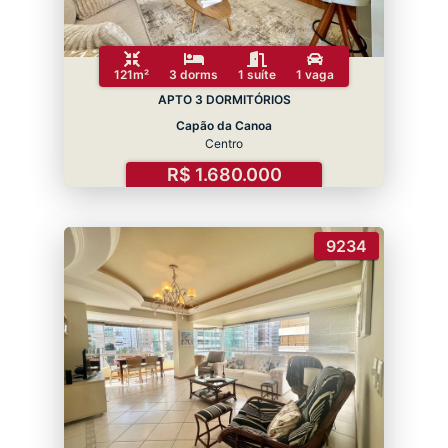
121m²
3 dorms
1 suíte
1 vaga
APTO 3 DORMITÓRIOS
Capão da Canoa
Centro
R$ 1.680.000
9234