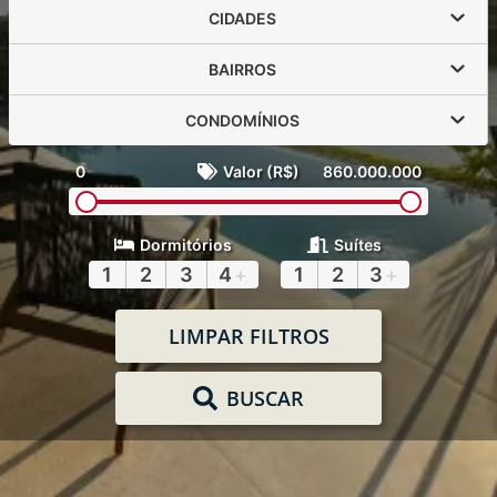
CIDADES
BAIRROS
CONDOMÍNIOS
0
Valor (R$)
860.000.000
Dormitórios
Suítes
1
2
3
4
+
1
2
3
+
LIMPAR FILTROS
BUSCAR