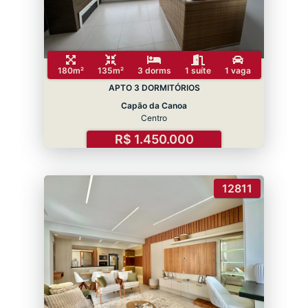
180m²
135m²
3 dorms
1 suíte
1 vaga
APTO 3 DORMITÓRIOS
Capão da Canoa
Centro
R$ 1.450.000
12811