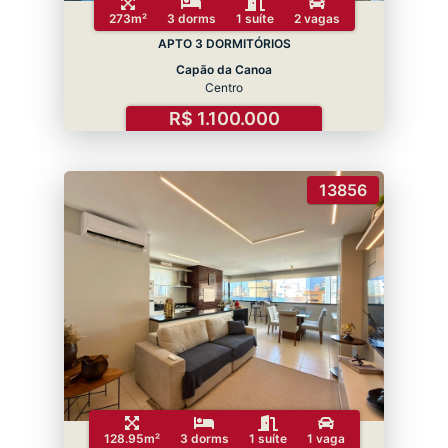
273m²
3 dorms
1 suíte
2 vagas
APTO 3 DORMITÓRIOS
Capão da Canoa
Centro
R$ 1.100.000
13856
128.95m²
3 dorms
1 suíte
1 vaga