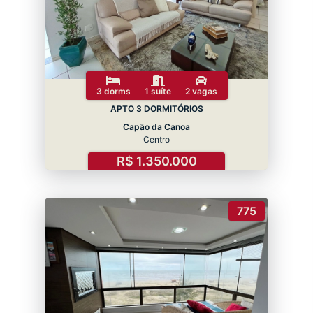
3 dorms
1 suíte
2 vagas
APTO 3 DORMITÓRIOS
Capão da Canoa
Centro
R$ 1.350.000
775