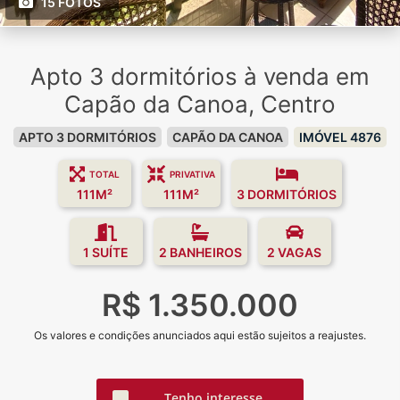
15 FOTOS
Apto 3 dormitórios à venda em
Capão da Canoa, Centro
APTO 3 DORMITÓRIOS
CAPÃO DA CANOA
IMÓVEL 4876
TOTAL
PRIVATIVA
111M²
111M²
3 DORMITÓRIOS
1 SUÍTE
2 BANHEIROS
2 VAGAS
R$ 1.350.000
Os valores e condições anunciados aqui estão sujeitos a reajustes.
Tenho interesse