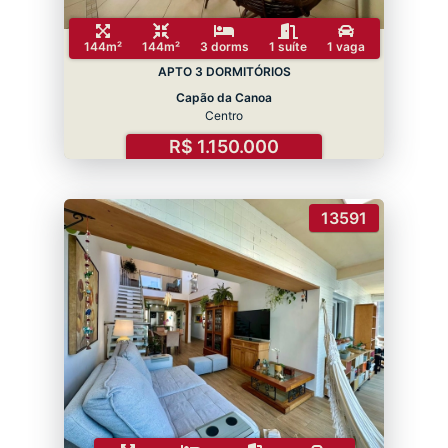
144m²
144m²
3 dorms
1 suíte
1 vaga
APTO 3 DORMITÓRIOS
Capão da Canoa
Centro
R$ 1.150.000
13591