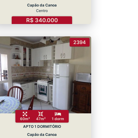
Capão da Canoa
Centro
R$ 340.000
2394
60m²
47m²
1 dorm
APTO 1 DORMITÓRIO
Capão da Canoa