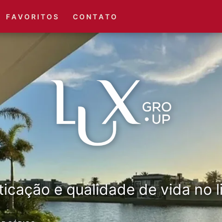
(51) 3416-6660
(51) 3416-1001
F A V O R I T O S
C O N T A T O
ticação e qualidade de vida no li