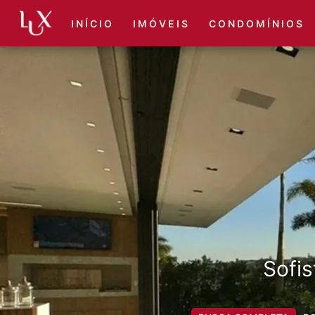
I N Í C I O
I M Ó V E I S
C O N D O M Í N I O S
Sofis