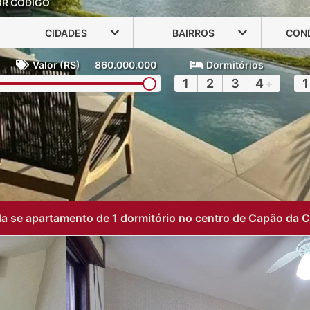
OR CÓDIGO
CIDADES
BAIRROS
CON
Valor (R$)
860.000.000
Dormitórios
1
2
3
4
+
1
a se apartamento de 1 dormitório no centro de Capão da 