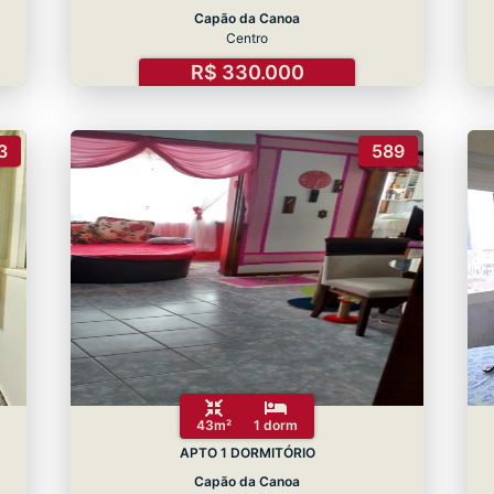
Capão da Canoa
Centro
R$ 330.000
3
589
43m²
1 dorm
APTO 1 DORMITÓRIO
Capão da Canoa