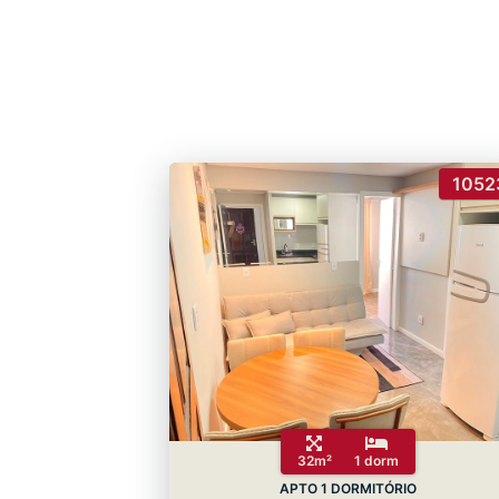
1052
32m²
1 dorm
APTO 1 DORMITÓRIO