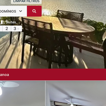
LIMPAR FILTROS
DOMÍNIOS
Suítes
2
3
+
Canoa