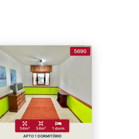
5690
54m²
54m²
1 dorm
APTO 1 DORMITÓRIO