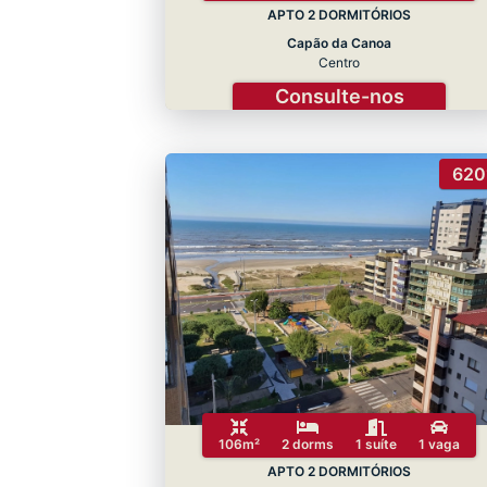
APTO 2 DORMITÓRIOS
Capão da Canoa
Centro
Consulte-nos
620
106m²
2 dorms
1 suíte
1 vaga
APTO 2 DORMITÓRIOS