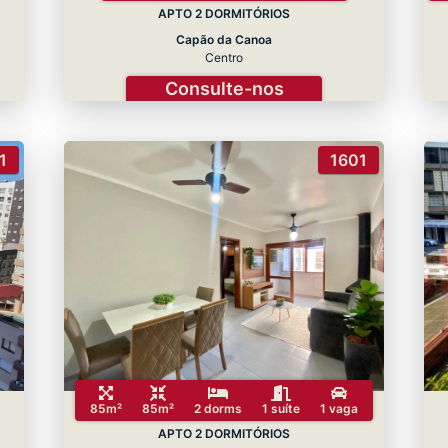
APTO 2 DORMITÓRIOS
Capão da Canoa
Centro
Consulte-nos
1
1601
85m²
85m²
2 dorms
1 suíte
1 vaga
APTO 2 DORMITÓRIOS