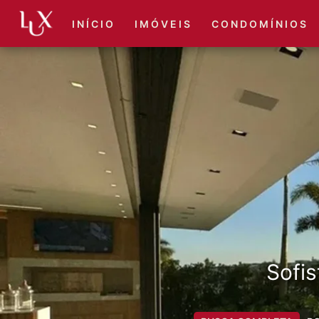
I N Í C I O
I M Ó V E I S
C O N D O M Í N I O S
Sofis