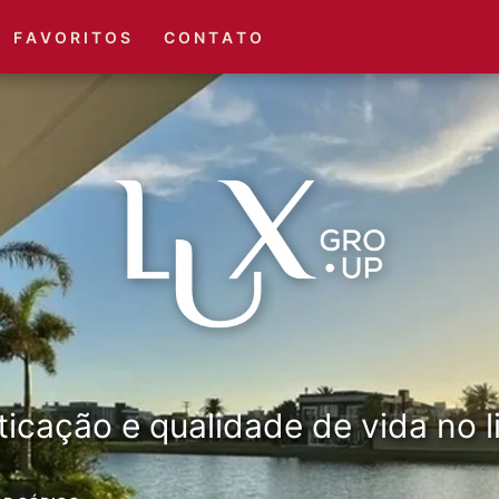
(51) 3416-6660
(51) 3416-1001
F A V O R I T O S
C O N T A T O
ticação e qualidade de vida no li