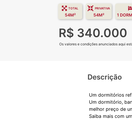
TOTAL
PRIVATIVA
54M²
54M²
1 DORM
R$ 340.000
Os valores e condições anunciados aqui estã
Descrição
Um dormitórios ref
Um dormitório, ban
melhor preço de u