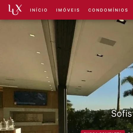
I N Í C I O
I M Ó V E I S
C O N D O M Í N I O S
Sofis