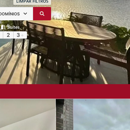
LIMPAR FILTROS
DOMÍNIOS
Suítes
2
3
+