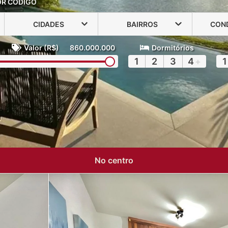
OR CÓDIGO
CIDADES
BAIRROS
CON
Valor (R$)
860.000.000
Dormitórios
1
2
3
4
+
1
No centro