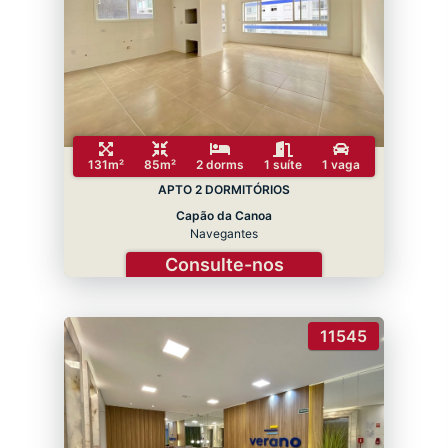
131m²
85m²
2 dorms
1 suíte
1 vaga
APTO 2 DORMITÓRIOS
Capão da Canoa
Navegantes
Consulte-nos
11545