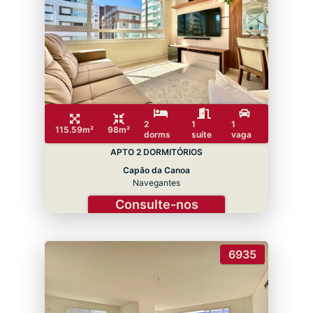
2
1
1
115.59m²
98m²
dorms
suíte
vaga
APTO 2 DORMITÓRIOS
Capão da Canoa
Navegantes
Consulte-nos
6935