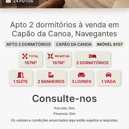
24 FOTOS
Apto 2 dormitórios à venda em
Capão da Canoa, Navegantes
APTO 2 DORMITÓRIOS
CAPÃO DA CANOA
IMÓVEL 6107
TOTAL
PRIVATIVA
167M²
167M²
2 DORMITÓRIOS
1 SUÍTE
2 BANHEIROS
3 LIVINGS
1 VAGA
Consulte-nos
Parcela: Sim
Financia: Sim
Os valores e condições anunciados aqui estão sujeitos a reajustes.