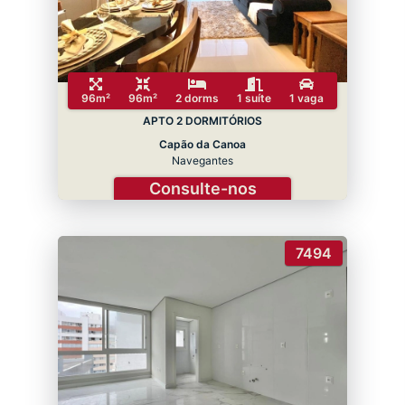
96m²
96m²
2 dorms
1 suíte
1 vaga
APTO 2 DORMITÓRIOS
Capão da Canoa
Navegantes
Consulte-nos
7494