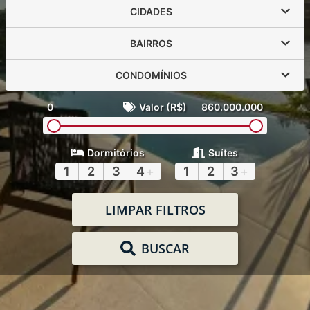
CIDADES
BAIRROS
CONDOMÍNIOS
0
Valor (R$)
860.000.000
Dormitórios
Suítes
1
2
3
4
+
1
2
3
+
LIMPAR FILTROS
BUSCAR