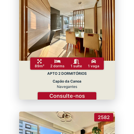
89m²
2 dorms
1 suíte
1 vaga
APTO 2 DORMITÓRIOS
Capão da Canoa
Navegantes
Consulte-nos
2582