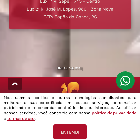
Lux 1: R. Sepé, 1745 - Centro
Lux 2: R. José M. Lopes, 980 - Zona Nova
CEP: Capão da Canoa, RS
CRECI
24.815j
Nós usamos cookies e outras tecnologias semelhantes para
melhorar a sua experiência em nossos serviços, personalizar
© DESENVOLVIDO PELA
AGIL.NET
publicidade e recomendar conteúdo de seu interesse. Ao utilizar
política de privacidade
nossos serviços, você concorda com nossa
Nós usamos cookies e outras tecnologias semelhantes para melhorar a
termos de uso
e
.
sua experiência em nossos serviços, personalizar publicidade e
recomendar conteúdo de seu interesse. Ao utilizar nossos serviços,
você concorda com nossa política de privacidade e termos de uso.
ENTENDI
Política de Privacidade
Termos de uso