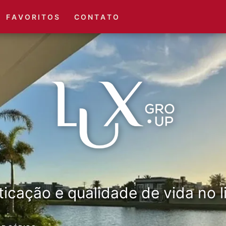
(51) 3416-6660
(51) 3416-1001
F A V O R I T O S
C O N T A T O
ticação e qualidade de vida no li