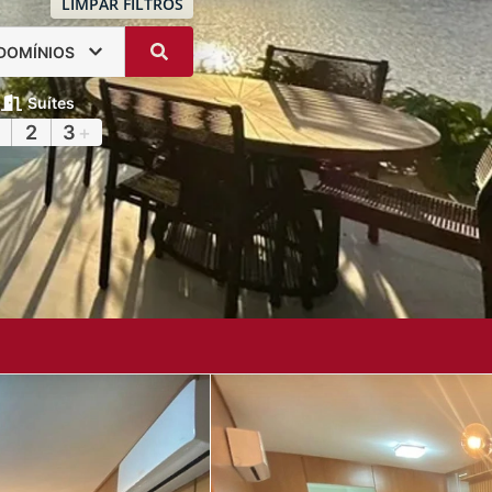
LIMPAR FILTROS
DOMÍNIOS
Suítes
2
3
+