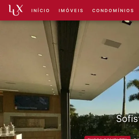
I N Í C I O
I M Ó V E I S
C O N D O M Í N I O S
Sofis