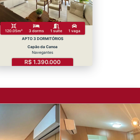
120.05m²
3 dorms
1 suíte
1 vaga
APTO 3 DORMITÓRIOS
Capão da Canoa
Navegantes
R$ 1.390.000