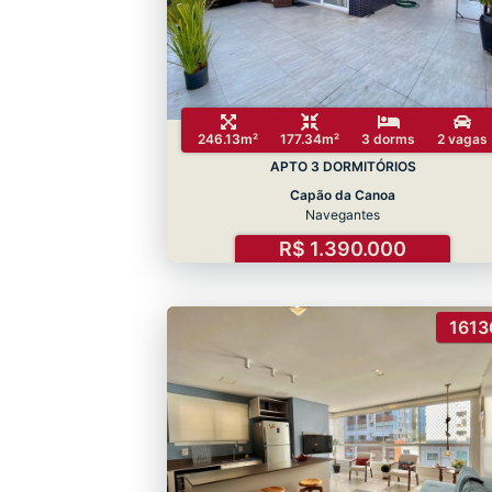
246.13m²
177.34m²
3 dorms
2 vagas
APTO 3 DORMITÓRIOS
Capão da Canoa
Navegantes
R$ 1.390.000
1613