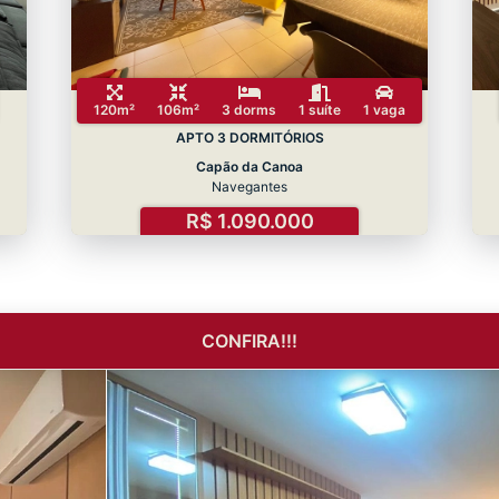
120m²
106m²
3 dorms
1 suíte
1 vaga
APTO 3 DORMITÓRIOS
Capão da Canoa
Navegantes
R$ 1.090.000
CONFIRA!!!