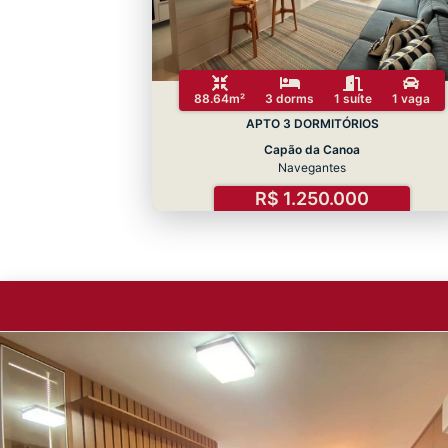
88.64m²
3 dorms
1 suíte
1 vaga
APTO 3 DORMITÓRIOS
Capão da Canoa
Navegantes
R$ 1.250.000