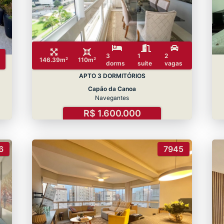
3
1
2
146.39m²
110m²
dorms
suíte
vagas
APTO 3 DORMITÓRIOS
Capão da Canoa
Navegantes
R$ 1.600.000
6
7945