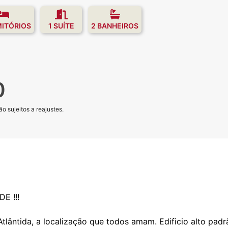
MITÓRIOS
1 SUÍTE
2 BANHEIROS
0
o sujeitos a reajustes.
E !!!
 Atlântida, a localização que todos amam. Edificio alto pad