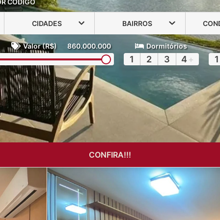
OR CÓDIGO
CIDADES
BAIRROS
CON
Valor (R$)
860.000.000
Dormitórios
1
2
3
4
+
1
CONFIRA!!!