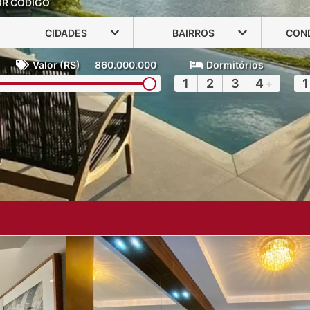
OR CÓDIGO
CIDADES
BAIRROS
CON
Valor (R$)
860.000.000
Dormitórios
1
2
3
4
+
1