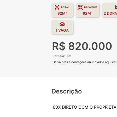
TOTAL
PRIVATIVA
82M²
82M²
2 DOR
1 VAGA
R$ 820.000
Parcela: Sim
Os valores e condições anunciados aqui estã
Descrição
60X DIRETO COM O PROPRIETAR