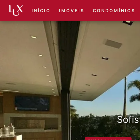
I N Í C I O
I M Ó V E I S
C O N D O M Í N I O S
Sofis