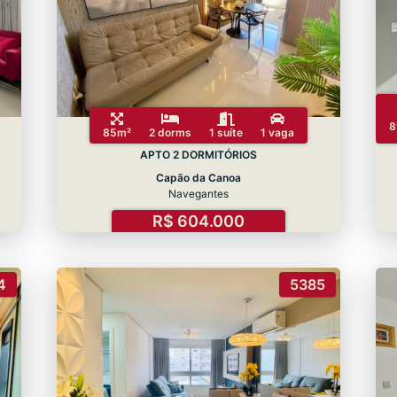
8
85m²
2 dorms
1 suíte
1 vaga
APTO 2 DORMITÓRIOS
Capão da Canoa
Navegantes
R$ 604.000
4
5385