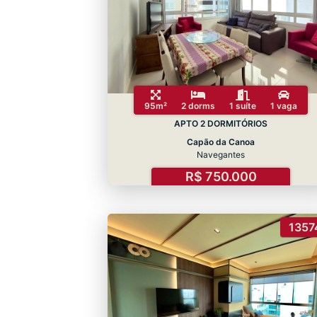
95m²
2 dorms
1 suíte
1 vaga
APTO 2 DORMITÓRIOS
Capão da Canoa
Navegantes
R$ 750.000
1357