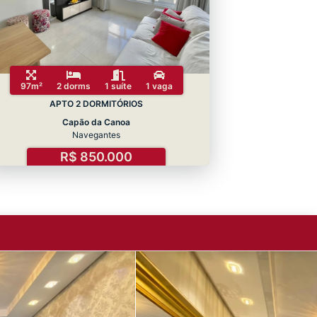
97m²
2 dorms
1 suíte
1 vaga
APTO 2 DORMITÓRIOS
Capão da Canoa
Navegantes
R$ 850.000