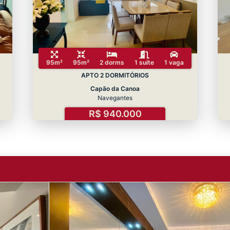
95m²
95m²
2 dorms
1 suíte
1 vaga
APTO 2 DORMITÓRIOS
Capão da Canoa
Navegantes
R$ 940.000