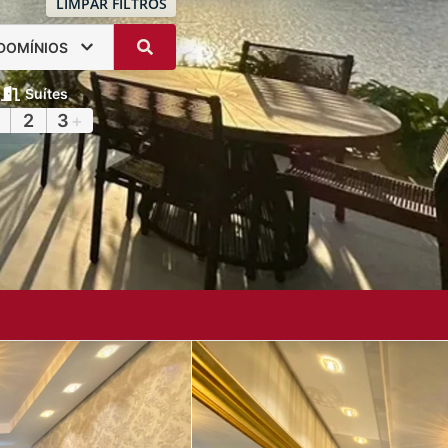
LIMPAR FILTROS
DOMÍNIOS
Suítes
2
3
+