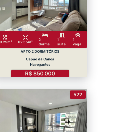
2
1
1
9.25m²
62.55m²
dorms
suíte
vaga
APTO 2 DORMITÓRIOS
Capão da Canoa
Navegantes
R$ 850.000
522