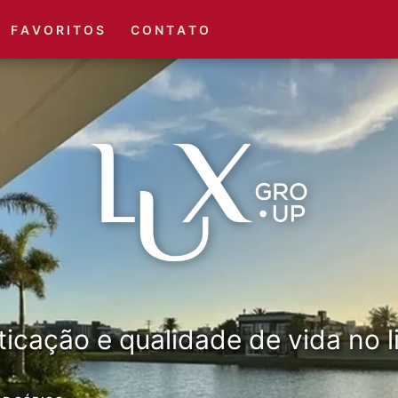
(51) 3416-6660
(51) 3416-1001
F A V O R I T O S
C O N T A T O
ticação e qualidade de vida no li