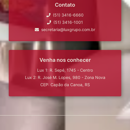
Contato
(51) 3416-6660
(51) 3416-1001
secretaria@luxgrupo.com.br
Venha nos conhecer
Lux 1: R. Sepé, 1745 - Centro
Lux 2: R. José M. Lopes, 980 - Zona Nova
CEP: Capão da Canoa, RS