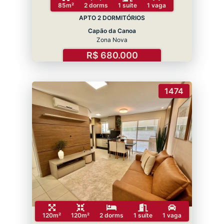
85m²
2 dorms
1 suíte
1 vaga
APTO 2 DORMITÓRIOS
Capão da Canoa
Zona Nova
R$ 680.000
1474
120m²
120m²
2 dorms
1 suíte
1 vaga