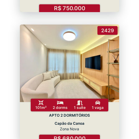
R$ 750.000
2429
101m²
2 dorms
1 suíte
1 vaga
APTO 2 DORMITÓRIOS
Capão da Canoa
Zona Nova
R$ 680.000