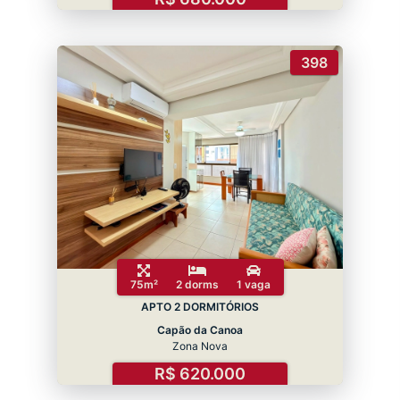
398
75m²
2 dorms
1 vaga
APTO 2 DORMITÓRIOS
Capão da Canoa
Zona Nova
R$ 620.000