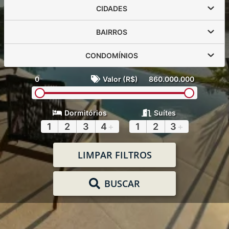
CIDADES
BAIRROS
CONDOMÍNIOS
0
Valor (R$)
860.000.000
Dormitórios
Suítes
1
2
3
4
+
1
2
3
+
LIMPAR FILTROS
BUSCAR