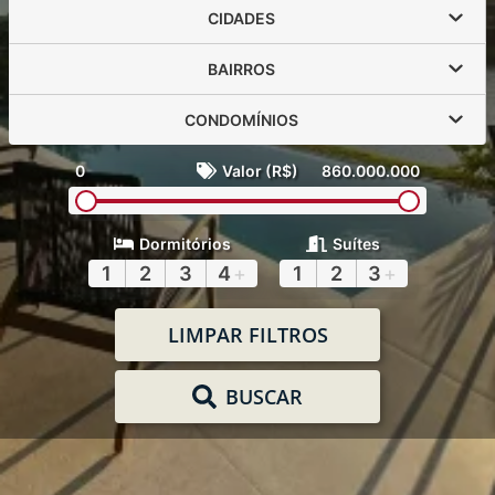
CIDADES
BAIRROS
CONDOMÍNIOS
0
Valor (R$)
860.000.000
Dormitórios
Suítes
1
2
3
4
+
1
2
3
+
LIMPAR FILTROS
BUSCAR