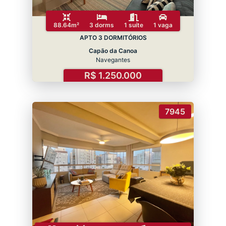
88.64m²
3 dorms
1 suíte
1 vaga
APTO 3 DORMITÓRIOS
Capão da Canoa
Navegantes
R$ 1.250.000
7945