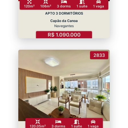
120m²
106m²
3 dorms
1 suíte
1 vaga
APTO 3 DORMITÓRIOS
Capão da Canoa
Navegantes
R$ 1.090.000
2833
120.05m²
3 dorms
1 suíte
1 vaga