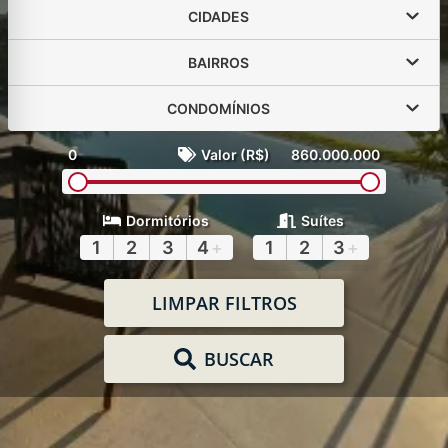
CIDADES
BAIRROS
CONDOMÍNIOS
0
Valor (R$)
860.000.000
Dormitórios
Suítes
1
2
3
4
+
1
2
3
+
LIMPAR FILTROS
BUSCAR