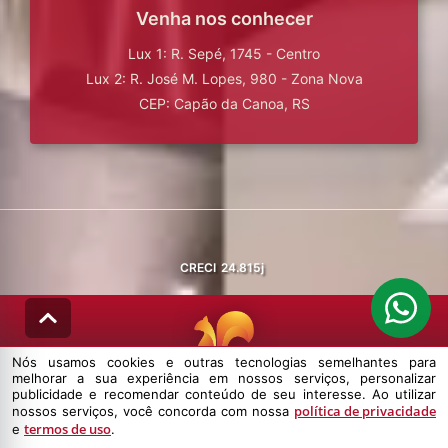
Venha nos conhecer
Lux 1: R. Sepé, 1745 - Centro
Lux 2: R. José M. Lopes, 980 - Zona Nova
CEP: Capão da Canoa, RS
CRECI
24.815j
Nós usamos cookies e outras tecnologias semelhantes para
melhorar a sua experiência em nossos serviços, personalizar
© DESENVOLVIDO PELA
AGIL.NET
publicidade e recomendar conteúdo de seu interesse. Ao utilizar
política de privacidade
nossos serviços, você concorda com nossa
Nós usamos cookies e outras tecnologias semelhantes para melhorar a
termos de uso
e
.
sua experiência em nossos serviços, personalizar publicidade e
recomendar conteúdo de seu interesse. Ao utilizar nossos serviços,