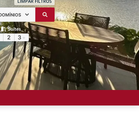
LIMPAR FILTROS
DOMÍNIOS
Suítes
2
3
+