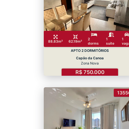
2
1
1
88.83m²
62.19m²
dorms
suíte
vag
APTO 2 DORMITÓRIOS
Capão da Canoa
Zona Nova
R$ 750.000
1355