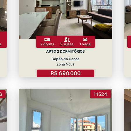
a
2 dorms
2 suítes
1 vaga
APTO 2 DORMITÓRIOS
Capão da Canoa
Zona Nova
R$ 690.000
6
11524