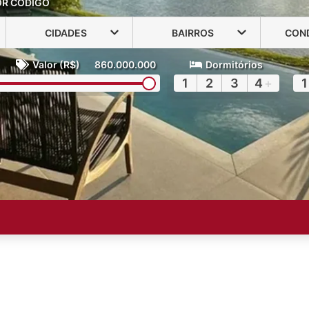
OR CÓDIGO
CIDADES
BAIRROS
CON
Valor (R$)
860.000.000
Dormitórios
1
2
3
4
+
1