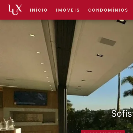
I N Í C I O
I M Ó V E I S
C O N D O M Í N I O S
Sofis