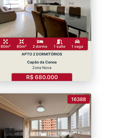
80m²
80m²
2 dorms
1 suíte
1 vaga
APTO 2 DORMITÓRIOS
Capão da Canoa
Zona Nova
R$ 680.000
16388