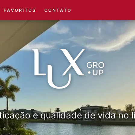
(51) 3416-6660
(51) 3416-1001
F A V O R I T O S
C O N T A T O
ticação e qualidade de vida no li