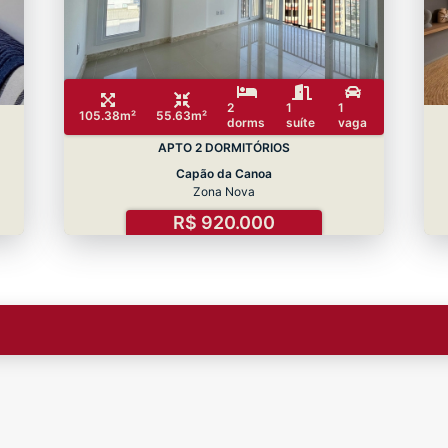
2
1
1
105.38m²
55.63m²
dorms
suíte
vaga
APTO 2 DORMITÓRIOS
Capão da Canoa
Zona Nova
R$ 920.000