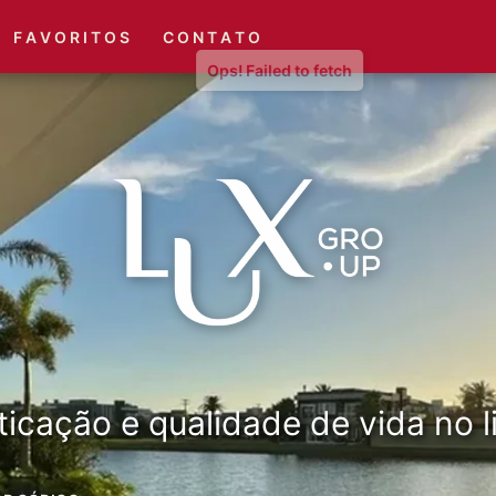
(51) 3416-6660
(51) 3416-1001
F A V O R I T O S
C O N T A T O
ticação e qualidade de vida no li