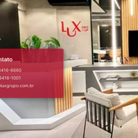
ntato
 3416-6660
 3416-1001
@luxgrupo.com.br