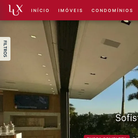
I N Í C I O
I M Ó V E I S
C O N D O M Í N I O S
FILTROS
Sofis