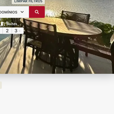
LIMPAR FILTROS
DOMÍNIOS
Suítes
2
3
+