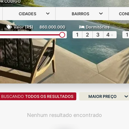
OR CÓDIGO
CIDADES
BAIRROS
CON
Valor (R$)
860.000.000
Dormitórios
1
2
3
4
+
1
BUSCANDO
TODOS OS RESULTADOS
MAIOR PREÇO
Nenhum resultado encontrado