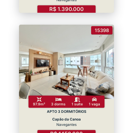
R$ 1.390.000
15398
97.9m²
3 dorms
1 suíte
1 vaga
APTO 3 DORMITÓRIOS
Capão da Canoa
Navegantes