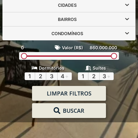
CIDADES
BAIRROS
CONDOMÍNIOS
0
Valor (R$)
860.000.000
Dormitórios
Suítes
1
2
3
4
+
1
2
3
+
LIMPAR FILTROS
BUSCAR