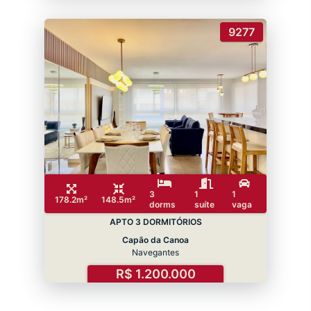
9277
3
1
1
178.2m²
148.5m²
dorms
suíte
vaga
APTO 3 DORMITÓRIOS
Capão da Canoa
Navegantes
R$ 1.200.000