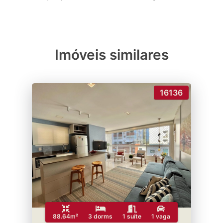
Imóveis similares
16136
88.64m²
3 dorms
1 suíte
1 vaga