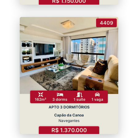
R$ 1.150.000
4409
162m²
3 dorms
1 suíte
1 vaga
APTO 3 DORMITÓRIOS
Capão da Canoa
Navegantes
R$ 1.370.000