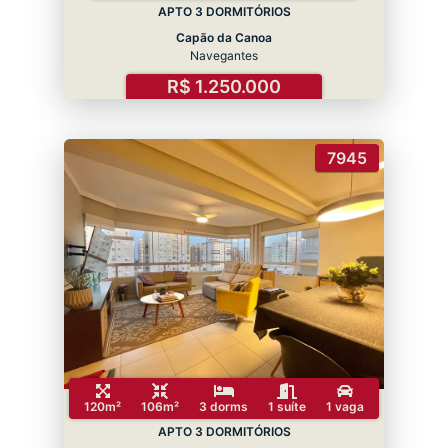
APTO 3 DORMITÓRIOS
Capão da Canoa
Navegantes
R$ 1.250.000
7945
120m²
106m²
3 dorms
1 suíte
1 vaga
APTO 3 DORMITÓRIOS