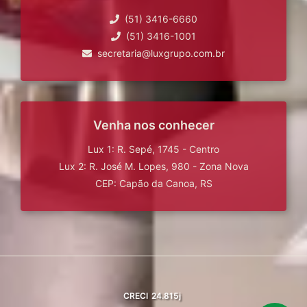
(51) 3416-6660
(51) 3416-1001
secretaria@luxgrupo.com.br
Venha nos conhecer
Lux 1: R. Sepé, 1745 - Centro
Lux 2: R. José M. Lopes, 980 - Zona Nova
CEP: Capão da Canoa, RS
CRECI
24.815j