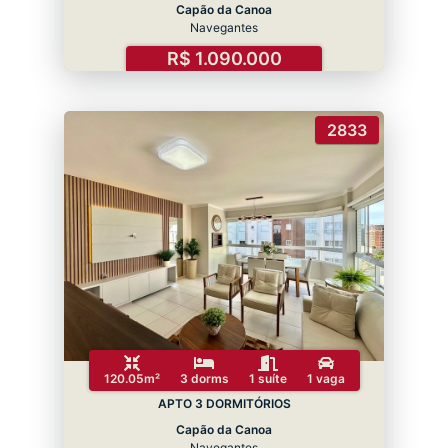
Capão da Canoa
Navegantes
R$ 1.090.000
2833
120.05m²
3 dorms
1 suíte
1 vaga
APTO 3 DORMITÓRIOS
Capão da Canoa
Navegantes