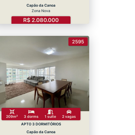
Capão da Canoa
Zona Nova
R$ 2.080.000
2595
209m²
3 dorms
1 suíte
2 vagas
APTO 3 DORMITÓRIOS
Capão da Canoa