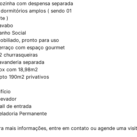
Cozinha com despensa separada
3 dormitórios amplos ( sendo 01
te )
Lavabo
Banho Social
Mobiliado, pronto para uso
Terraço com espaço gourmet
02 churrasqueiras
Lavanderia separada
Box com 18,98m2
Apto 190m2 privativos
fício
Elevador
Hall de entrada
Zeladoria Permanente