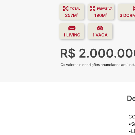
TOTAL
PRIVATIVA
257M²
190M²
3 DOR
1 LIVING
1 VAGA
R$ 2.000.00
Os valores e condições anunciados aqui estã
De
CO
▪️
▪️L