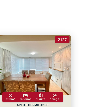
2127
193m²
3 dorms
1 suíte
1 vaga
APTO 3 DORMITÓRIOS