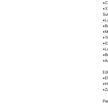
▪️
▪️
Sui
▪️
▪️
▪️
▪️
▪️
▪️
▪️
▪️
Edi
▪️
▪️
▪️