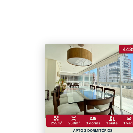
443
259m²
259m²
3 dorms
1 suíte
1 vag
APTO 3 DORMITÓRIOS