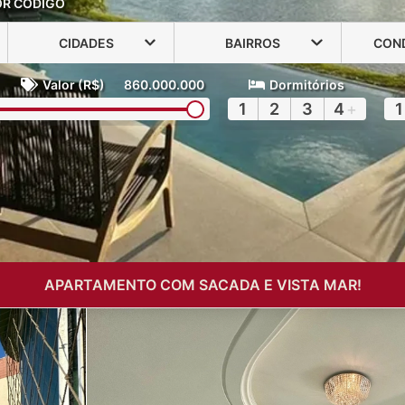
OR CÓDIGO
CIDADES
BAIRROS
CON
Valor (R$)
860.000.000
Dormitórios
1
2
3
4
+
1
APARTAMENTO COM SACADA E VISTA MAR!