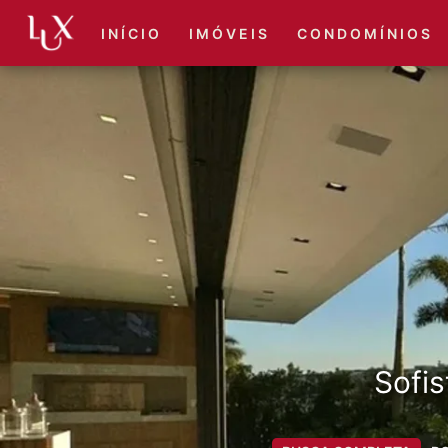
I N Í C I O
I M Ó V E I S
C O N D O M Í N I O S
Sofis