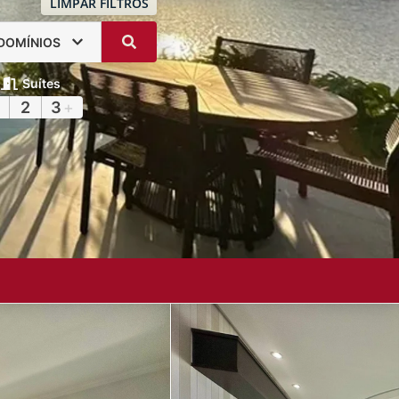
LIMPAR FILTROS
DOMÍNIOS
Suítes
2
3
+