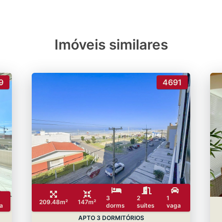
Imóveis similares
9
4691
3
2
1
209.48m²
147m²
a
dorms
suítes
vaga
APTO 3 DORMITÓRIOS