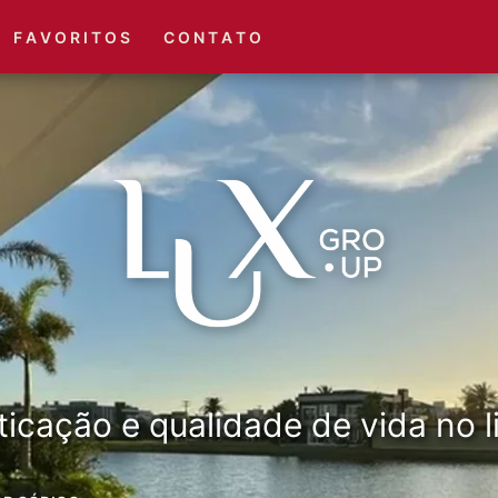
(51) 3416-6660
(51) 3416-1001
F A V O R I T O S
C O N T A T O
ticação e qualidade de vida no li