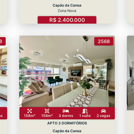
Capão da Canoa
Zona Nova
R$ 2.400.000
8
2568
as
158m²
158m²
3 dorms
1 suíte
2 vagas
APTO 3 DORMITÓRIOS
Capão da Canoa