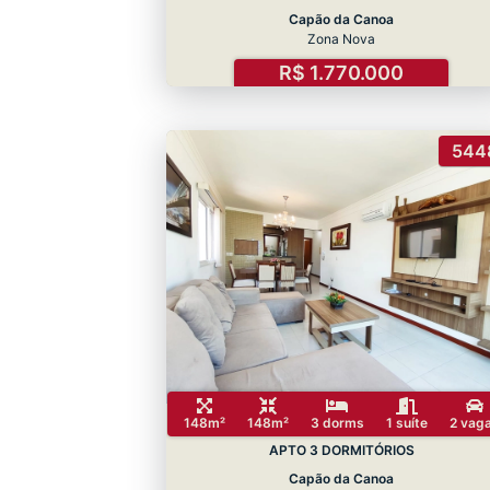
Capão da Canoa
Zona Nova
R$ 1.770.000
544
148m²
148m²
3 dorms
1 suíte
2 vag
APTO 3 DORMITÓRIOS
Capão da Canoa