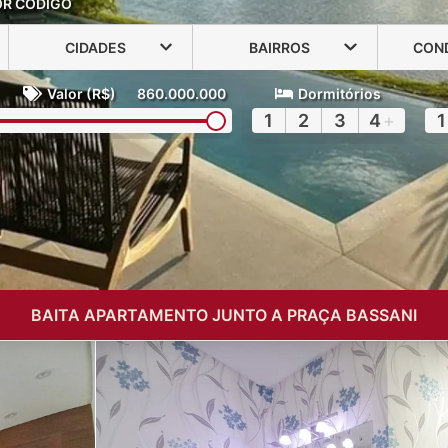
OR CÓDIGO
CIDADES
BAIRROS
CON
Valor (R$)
860.000.000
Dormitórios
1
2
3
4
+
1
BAITA APARTAMENTO JUNTO A PRAÇA BASSANI