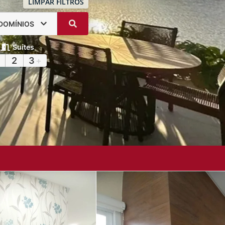
LIMPAR FILTROS
DOMÍNIOS
Suítes
2
3
+