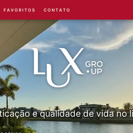
(51) 3416-6660
(51) 3416-1001
F A V O R I T O S
C O N T A T O
ticação e qualidade de vida no li