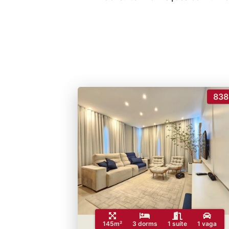
838
145m²
3 dorms
1 suíte
1 vaga