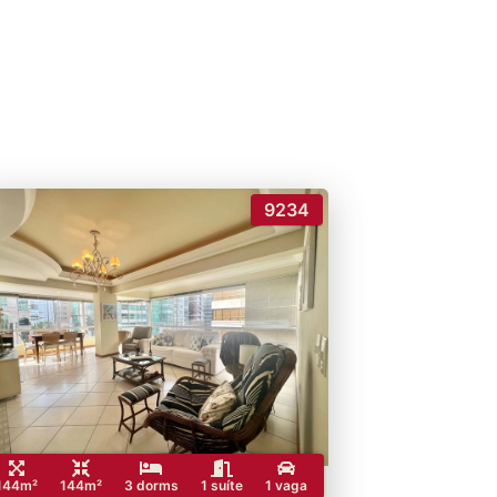
9234
144m²
144m²
3 dorms
1 suíte
1 vaga