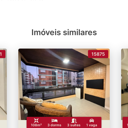
Imóveis similares
1
15875
108m²
3 dorms
3 suítes
1 vaga