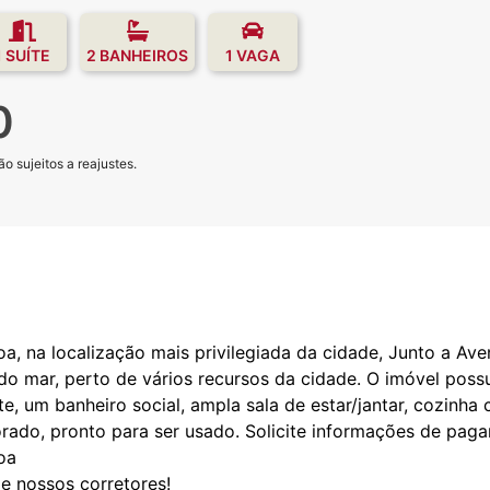
1 SUÍTE
2 BANHEIROS
1 VAGA
0
o sujeitos a reajustes.
 na localização mais privilegiada da cidade, Junto a Aven
do mar, perto de vários recursos da cidade. O imóvel poss
te, um banheiro social, ampla sala de estar/jantar, cozinh
orado, pronto para ser usado. Solicite informações de pag
oa