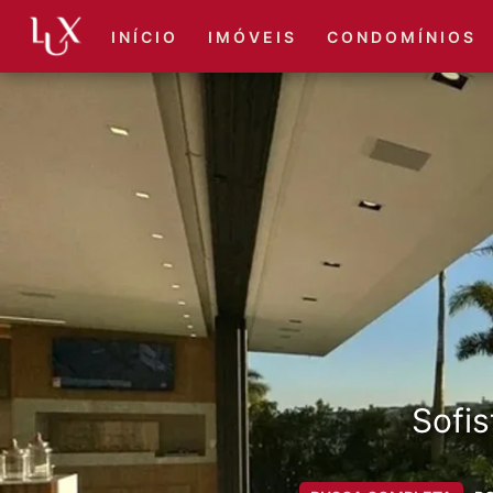
I N Í C I O
I M Ó V E I S
C O N D O M Í N I O S
Sofis