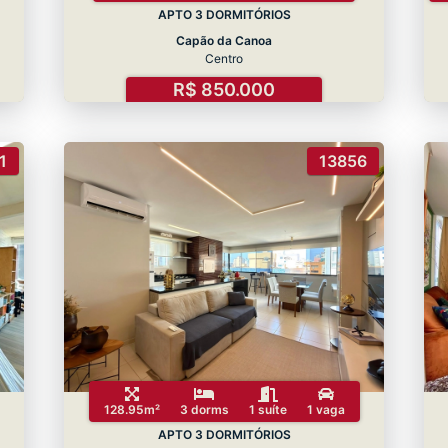
APTO 3 DORMITÓRIOS
Capão da Canoa
Centro
R$ 850.000
1
13856
128.95m²
3 dorms
1 suíte
1 vaga
APTO 3 DORMITÓRIOS