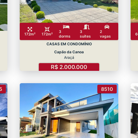
3
3
2
172m²
172m²
6
dorms
suítes
vagas
CASAS EM CONDOMÍNIO
Capão da Canoa
Araçá
R$ 2.000.000
5
8510