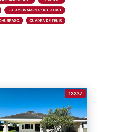
adra de esportes.
ESTACIONAMENTO ROTATIVO
CHURRASQ.
QUADRA DE TÊNIS
ranças, cerca eletrificada,
a.
13337