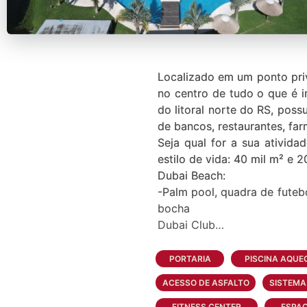
Localizado em um ponto priv
no centro de tudo o que é i
do litoral norte do RS, poss
de bancos, restaurantes, far
Seja qual for a sua ativid
estilo de vida: 40 mil m² e 
Dubai Beach:
-Palm pool, quadra de futeb
bocha
Dubai Club
-Music Hall, sala de jogos,
gourmet, deck molhado e loj
PORTARIA
PISCINA AQUE
Dubai Esportes
ACESSO DE ASFALTO
SISTEMA
-Piscina aquecida com raia e
FITNESS CENTER
ESPA