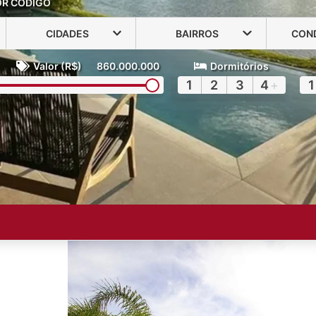
OR CÓDIGO
CIDADES
BAIRROS
CON
Valor (R$)
860.000.000
Dormitórios
1
2
3
4
+
1