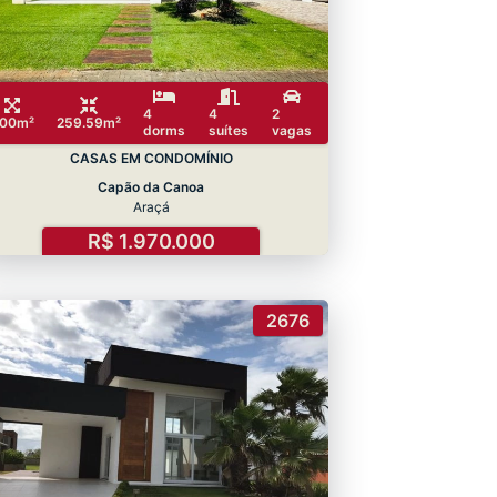
4
4
2
00m²
259.59m²
dorms
suítes
vagas
CASAS EM CONDOMÍNIO
Capão da Canoa
Araçá
R$ 1.970.000
2676