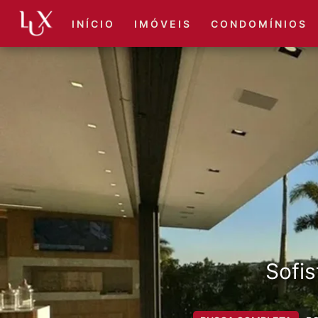
I N Í C I O
I M Ó V E I S
C O N D O M Í N I O S
Sofis