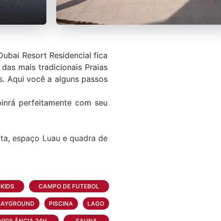
ubai Resort Residencial fica
das mais tradicionais Praias
os. Aqui você a alguns passos
binrá perfeitamente com seu
ata, espaço Luau e quadra de
nema, Churrasqueiras, espaço
KIDS
CAMPO DE FUTEBOL
LAYGROUND
PISCINA
LAGO
utebol 5, quadra de futebol 7
VIGILÂNCIA 24H
SAUNA