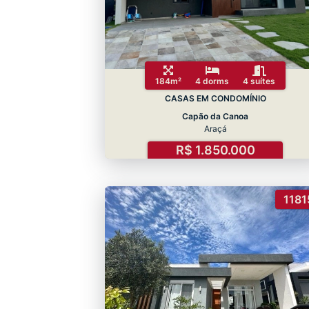
184m²
4 dorms
4 suítes
CASAS EM CONDOMÍNIO
Capão da Canoa
Araçá
R$ 1.850.000
1181