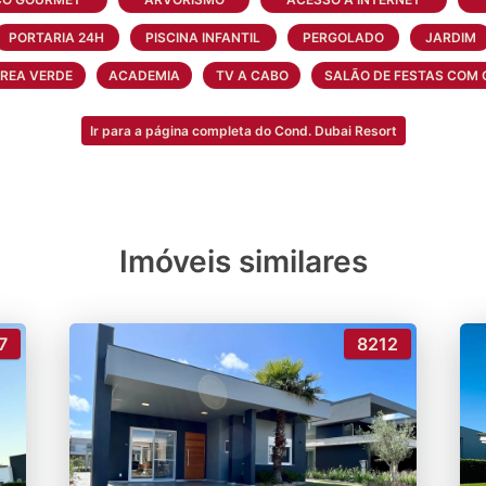
berta, quadra de tenis descoberta, quadra de paddle e qu
PORTARIA 24H
PISCINA INFANTIL
PERGOLADO
JARDIM
REA VERDE
ACADEMIA
TV A CABO
SALÃO DE FESTAS COM 
te de acesso, jardim dos aromas, Ilha dos pássaros
Ir para a página completa do Cond. Dubai Resort
cessos/CFTV, caminho junto aos muros para ronda dos segu
oria
 encontra tudo o que precisa para curtir o Verão numa bo
Imóveis similares
7
8212