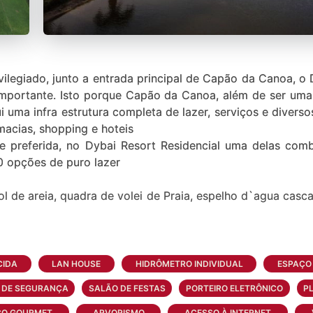
ilegiado, junto a entrada principal de Capão da Canoa, o D
mportante. Isto porque Capão da Canoa, além de ser uma 
ui uma infra estrutura completa de lazer, serviços e divers
macias, shopping e hoteis
ade preferida, no Dybai Resort Residencial uma delas com
20 opções de puro lazer
ol de areia, quadra de volei de Praia, espelho d`agua casc
 salão de festas, Health center, Lan house, Boliche, Ci
a de conveniência.
CIDA
LAN HOUSE
HIDRÔMETRO INDIVIDUAL
ESPAÇO 
 DE SEGURANÇA
SALÃO DE FESTAS
PORTEIRO ELETRÔNICO
P
 fundo infinito, fitness, ginastica ao ar livre, quadra de f
ÇO GOURMET
ARVORISMO
ACESSO À INTERNET