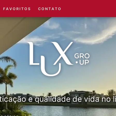
(51) 3416-6660
(51) 3416-1001
F A V O R I T O S
C O N T A T O
ticação e qualidade de vida no li