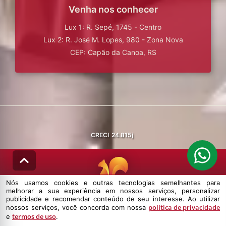
Venha nos conhecer
Lux 1: R. Sepé, 1745 - Centro
Lux 2: R. José M. Lopes, 980 - Zona Nova
CEP: Capão da Canoa, RS
CRECI
24.815j
Nós usamos cookies e outras tecnologias semelhantes para
melhorar a sua experiência em nossos serviços, personalizar
© DESENVOLVIDO PELA
AGIL.NET
publicidade e recomendar conteúdo de seu interesse. Ao utilizar
política de privacidade
nossos serviços, você concorda com nossa
Nós usamos cookies e outras tecnologias semelhantes para melhorar a
termos de uso
e
.
sua experiência em nossos serviços, personalizar publicidade e
recomendar conteúdo de seu interesse. Ao utilizar nossos serviços,