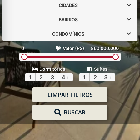
CIDADES
BAIRROS
CONDOMÍNIOS
0
Valor (R$)
860.000.000
Dormitórios
Suítes
1
2
3
4
+
1
2
3
+
LIMPAR FILTROS
BUSCAR