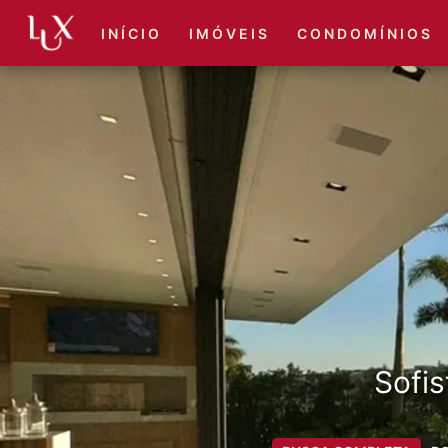
I N Í C I O
I M Ó V E I S
C O N D O M Í N I O S
Sofis