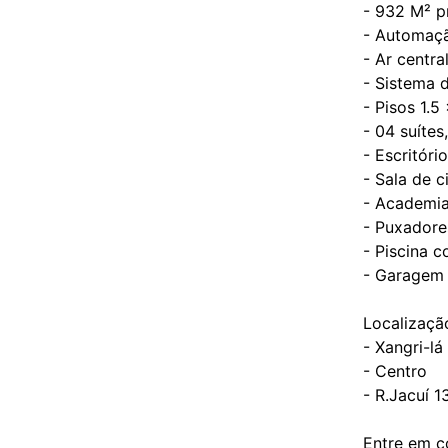
- 932 M² p
- Automaçã
- Ar centra
- Sistema d
- Pisos 1.5
- 04 suíte
- Escritóri
- Sala de 
- Academia
- Puxadore
- Piscina 
- Garagem 
Localizaçã
- Xangri-lá
- Centro
- R.Jacuí 1