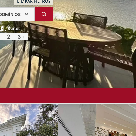
LIMPAR FILTROS
DOMÍNIOS
Suítes
2
3
+