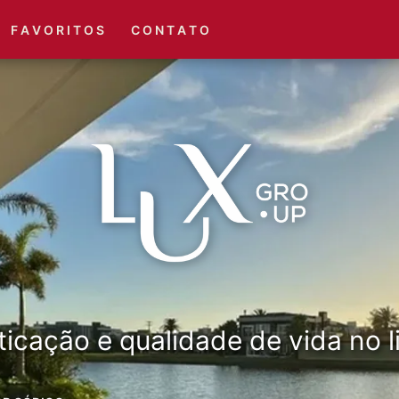
(51) 3416-6660
(51) 3416-1001
F A V O R I T O S
C O N T A T O
ticação e qualidade de vida no li