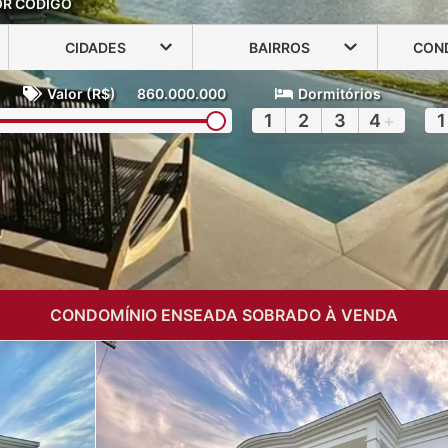
OR CÓDIGO
CIDADES
BAIRROS
CON
Valor (R$)
860.000.000
Dormitórios
1
2
3
4
+
1
CONDOMÍNIO ENSEADA SOBRADO À VENDA