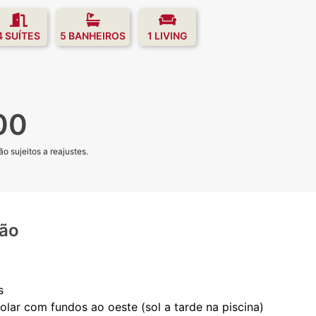
4 SUÍTES
5 BANHEIROS
1 LIVING
00
o sujeitos a reajustes.
ção
s
olar com fundos ao oeste (sol a tarde na piscina)