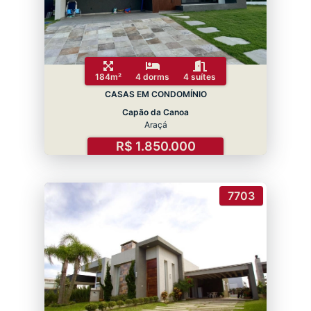
184m²
4 dorms
4 suítes
CASAS EM CONDOMÍNIO
Capão da Canoa
Araçá
R$ 1.850.000
7703