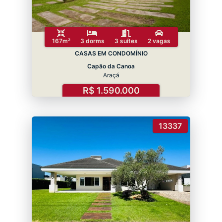
167m²
3 dorms
3 suítes
2 vagas
CASAS EM CONDOMÍNIO
Capão da Canoa
Araçá
R$ 1.590.000
13337