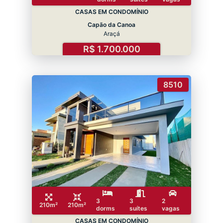
CASAS EM CONDOMÍNIO
Capão da Canoa
Araçá
R$ 1.700.000
8510
3
3
2
210m²
210m²
dorms
suítes
vagas
CASAS EM CONDOMÍNIO