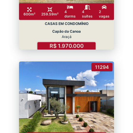
4
4
2
600m²
259.59m²
dorms
suítes
vagas
CASAS EM CONDOMÍNIO
Capão da Canoa
Araçá
R$ 1.970.000
11294