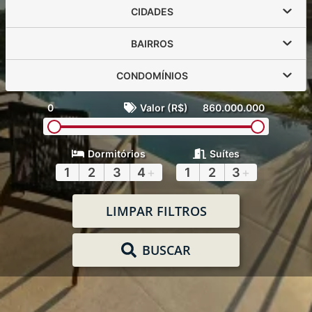
CIDADES
BAIRROS
CONDOMÍNIOS
0
Valor (R$)
860.000.000
Dormitórios
Suítes
1
2
3
4
+
1
2
3
+
LIMPAR FILTROS
BUSCAR