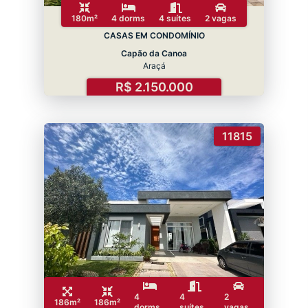
180m²
4 dorms
4 suítes
2 vagas
CASAS EM CONDOMÍNIO
Capão da Canoa
Araçá
R$ 2.150.000
11815
4
4
2
186m²
186m²
dorms
suítes
vagas