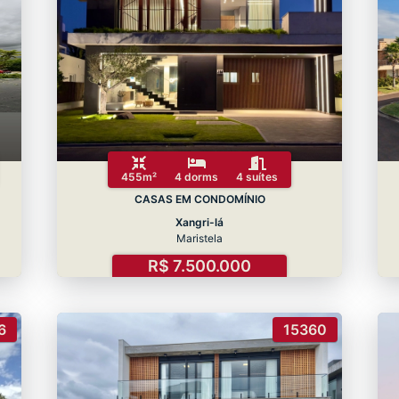
455m²
4 dorms
4 suítes
CASAS EM CONDOMÍNIO
Xangri-lá
Maristela
R$ 7.500.000
6
15360