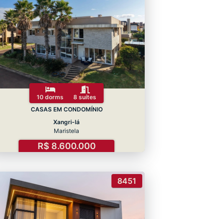
10 dorms
8 suítes
CASAS EM CONDOMÍNIO
Xangri-lá
Maristela
R$ 8.600.000
8451