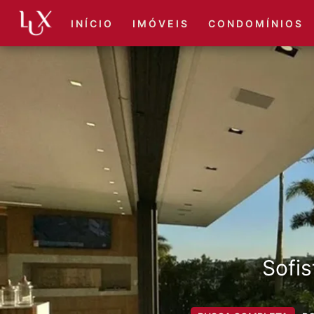
I N Í C I O
I M Ó V E I S
C O N D O M Í N I O S
Sofis