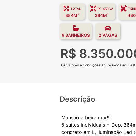
TOTAL
PRIVATIVA
TER
384M²
384M²
430
6 BANHEIROS
2 VAGAS
R$ 8.350.00
Os valores e condições anunciados aqui estã
Descrição
Mansão a beira mar!!!
5 suítes individuais + Dep, 384
concreto em L, Iluminação Led t