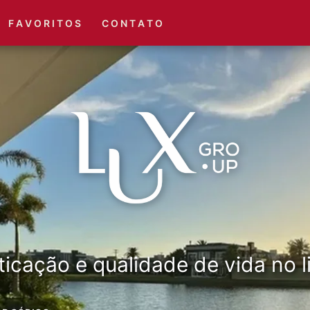
(51) 3416-6660
(51) 3416-1001
F A V O R I T O S
C O N T A T O
ticação e qualidade de vida no li