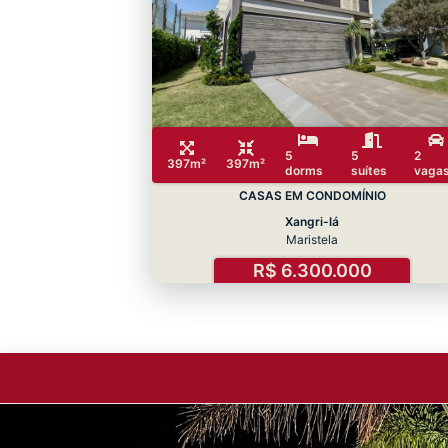
5
5
2
397m²
397m²
dorms
suítes
vaga
CASAS EM CONDOMÍNIO
Xangri-lá
Maristela
R$ 6.300.000