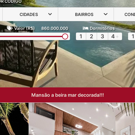
OR CÓDIGO
CIDADES
BAIRROS
CON
Valor (R$)
860.000.000
Dormitórios
1
2
3
4
+
1
Mansão a beira mar decorada!!!