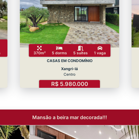
s
370m²
5 dorms
5 suítes
1 vaga
CASAS EM CONDOMÍNIO
Xangri-lá
Centro
R$ 5.980.000
Mansão a beira mar decorada!!!