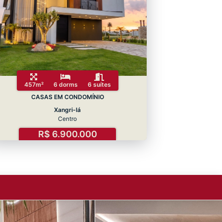
457m²
6 dorms
6 suítes
CASAS EM CONDOMÍNIO
Xangri-lá
Centro
R$ 6.900.000