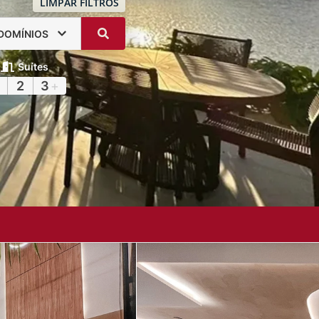
LIMPAR FILTROS
DOMÍNIOS
Suítes
2
3
+