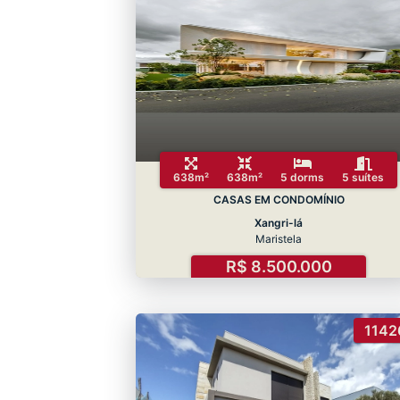
638m²
638m²
5 dorms
5 suítes
CASAS EM CONDOMÍNIO
Xangri-lá
Maristela
R$ 8.500.000
1142