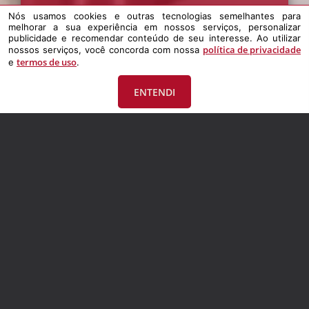
Lux 1: R. Sepé, 1745 - Centro
Nós usamos cookies e outras tecnologias semelhantes para
melhorar a sua experiência em nossos serviços, personalizar
Lux 2: R. José M. Lopes, 980 - Zona Nova
publicidade e recomendar conteúdo de seu interesse. Ao utilizar
política de privacidade
CEP: Capão da Canoa, RS
nossos serviços, você concorda com nossa
termos de uso
e
.
ENTENDI
CRECI
24.815j
© DESENVOLVIDO PELA
AGIL.NET
Nós usamos cookies e outras tecnologias semelhantes para melhorar a
sua experiência em nossos serviços, personalizar publicidade e
recomendar conteúdo de seu interesse. Ao utilizar nossos serviços,
você concorda com nossa política de privacidade e termos de uso.