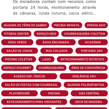
Os moradores contam com recursos como
portaria 24 horas, monitoramento através
de câmeras, ronda noturna, cerca elétrica,
entre outros.
QUADRA DE TÊNIS DE SAIBRO
PISCINA INFANTIL
PERGOLADO
No Capão Ilhas Resort há uma variedade de
FITNESS CENTER
ESPAÇO KIDS
CHURRASQUEIRA COLETIVA
opções de lazer, com direito a quadra de
futebol, quadra de tênis, quadras
ÁREA VERDE
ÁGUA ENCANADA
ACADEMIA
poliesportivas, playground infantil e juvenil,
SALÃO DE JOGOS
RUA CALÇADA
PORTARIA 24H
praças, piscinas e piscina aquecida, salões
PISCINA COLETIVA
de jogos, brinquedotecas, pista de corrida e
LAGO
ESTACIONAMENTO ROTATIVO
muito mais!
ESPAÇO GOURMET
CHURRASQUEIRA
ÁREA DE CONVIVÊNCIA
Estes espaços são ótimas opções para as
ACESSO DEF. FÍSICOS
VIGILÂNCIA 24H
famílias que tem crianças e desejam um
espaço seguro para seus filhos brincarem.
SALÃO DE FESTAS COM CHURRASQ.
QUADRA POLIESPORTIVA
PLAYGROUND
PISCINA
GÁS CENTRAL
Os condomínios fechados são silenciosos e
distantes de vias urbanas e ruídos do
ESTACIONAMENTO PARA VISITANTES
DECK DE MADEIRA
trânsito, o que é ótimo para quem prima