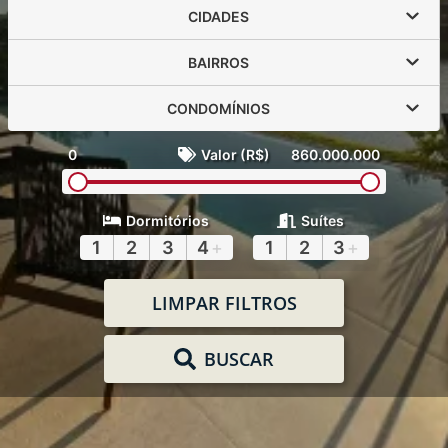
CIDADES
BAIRROS
CONDOMÍNIOS
0
Valor (R$)
860.000.000
Dormitórios
Suítes
1
2
3
4
+
1
2
3
+
LIMPAR FILTROS
BUSCAR