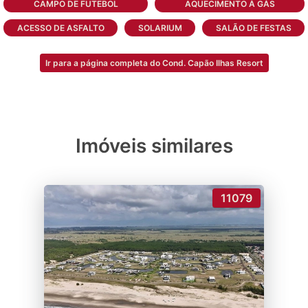
CAMPO DE FUTEBOL
AQUECIMENTO À GÁS
pelo silêncio e deseja aproveitar com
tranquilidade seus momentos com a família.
ACESSO DE ASFALTO
SOLARIUM
SALÃO DE FESTAS
Tudo para que você fique despreocupado e
possa desfrutar tudo que o condomínio
Ir para a página completa do Cond. Capão Ilhas Resort
fechado na praia oferece.
Imóveis similares
11079