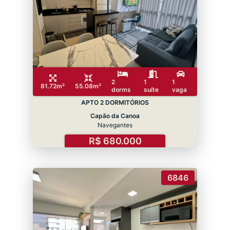
2
1
1
81.72m²
55.08m²
dorms
suíte
vaga
APTO 2 DORMITÓRIOS
Capão da Canoa
Navegantes
R$ 680.000
6846