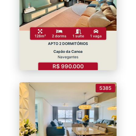
128m²
2 dorms
1 suíte
1 vaga
APTO 2 DORMITÓRIOS
Capão da Canoa
Navegantes
R$ 990.000
5385