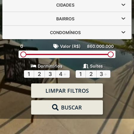
CIDADES
BAIRROS
CONDOMÍNIOS
0
Valor (R$)
860.000.000
Dormitórios
Suítes
1
2
3
4
+
1
2
3
+
LIMPAR FILTROS
BUSCAR