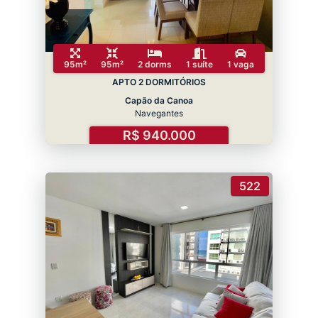
95m²
95m²
2 dorms
1 suíte
1 vaga
APTO 2 DORMITÓRIOS
Capão da Canoa
Navegantes
R$ 940.000
522