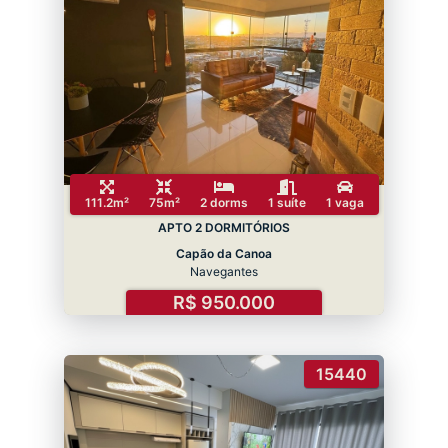
111.2m²
75m²
2 dorms
1 suíte
1 vaga
APTO 2 DORMITÓRIOS
Capão da Canoa
Navegantes
R$ 950.000
15440