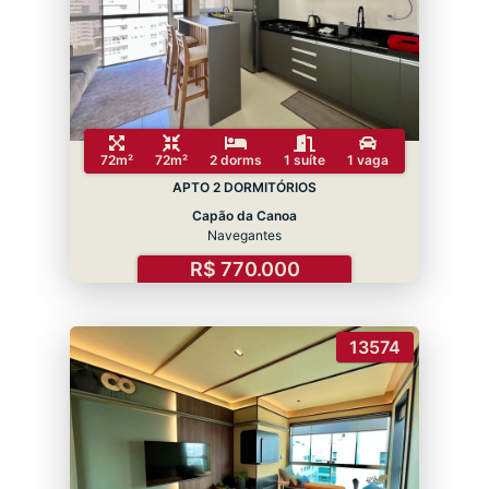
72m²
72m²
2 dorms
1 suíte
1 vaga
APTO 2 DORMITÓRIOS
Capão da Canoa
Navegantes
R$ 770.000
13574