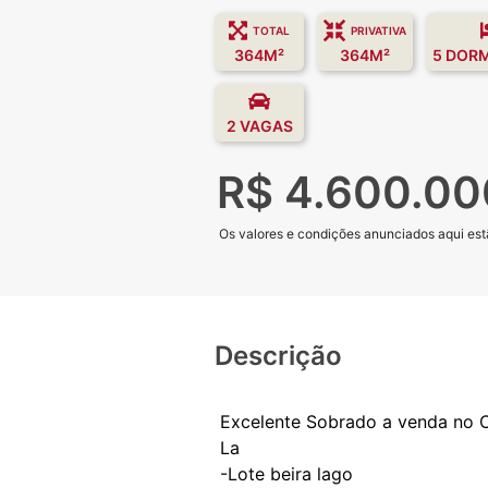
TOTAL
PRIVATIVA
364M²
364M²
5 DOR
2 VAGAS
R$ 4.600.00
Os valores e condições anunciados aqui estã
Descrição
Excelente Sobrado a venda no C
La
-Lote beira lago