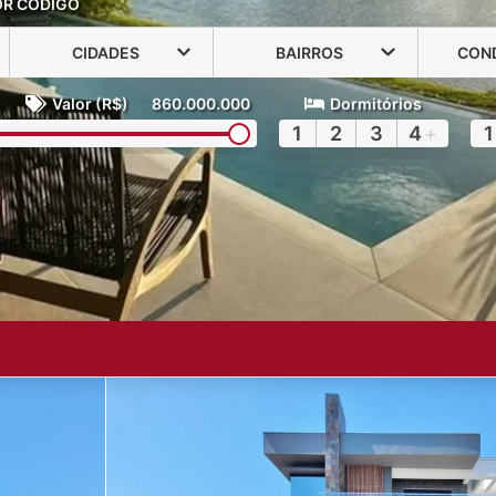
OR CÓDIGO
CIDADES
BAIRROS
CON
Valor (R$)
860.000.000
Dormitórios
1
2
3
4
+
1