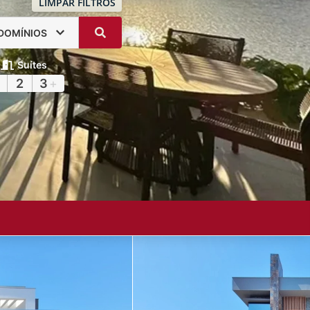
LIMPAR FILTROS
DOMÍNIOS
Suítes
2
3
+