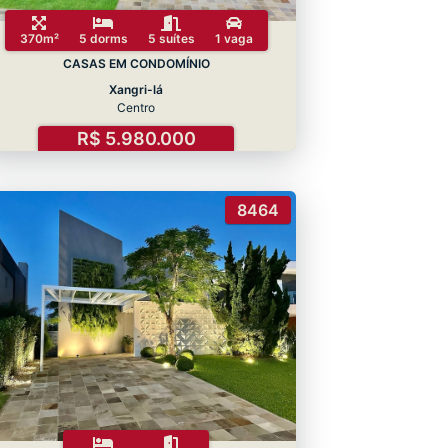
370m²
5 dorms
5 suítes
1 vaga
CASAS EM CONDOMÍNIO
Xangri-lá
Centro
R$ 5.980.000
8464