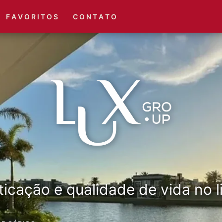
(51) 3416-6660
(51) 3416-1001
F A V O R I T O S
C O N T A T O
ticação e qualidade de vida no li