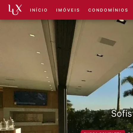
I N Í C I O
I M Ó V E I S
C O N D O M Í N I O S
Sofis