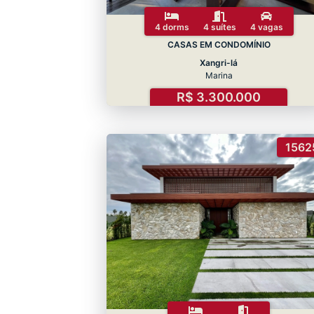
4 dorms
4 suítes
4 vagas
CASAS EM CONDOMÍNIO
Xangri-lá
Marina
R$ 3.300.000
1562