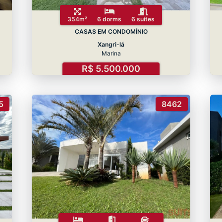
354m²
6 dorms
6 suítes
CASAS EM CONDOMÍNIO
Xangri-lá
Marina
R$ 5.500.000
5
8462