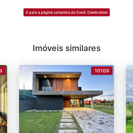
Ir para a página completa do Cond. Celebration
Imóveis similares
9
10109