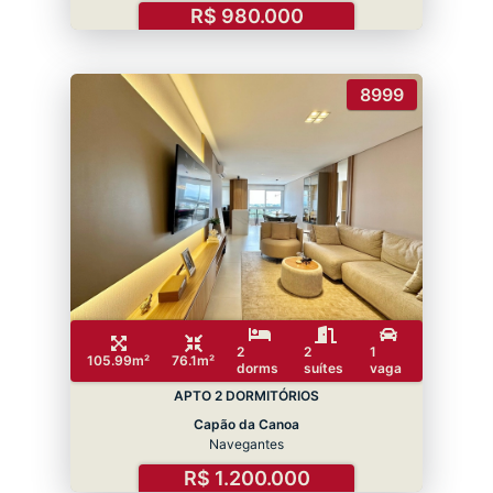
R$ 980.000
8999
2
2
1
105.99m²
76.1m²
dorms
suítes
vaga
APTO 2 DORMITÓRIOS
Capão da Canoa
Navegantes
R$ 1.200.000