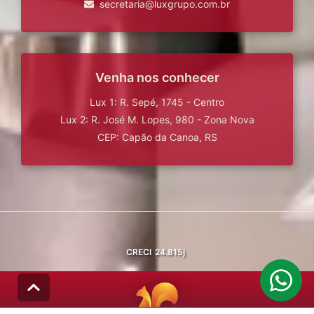
secretaria@luxgrupo.com.br
Venha nos conhecer
Lux 1: R. Sepé, 1745 - Centro
Lux 2: R. José M. Lopes, 980 - Zona Nova
CEP: Capão da Canoa, RS
CRECI
24.815j