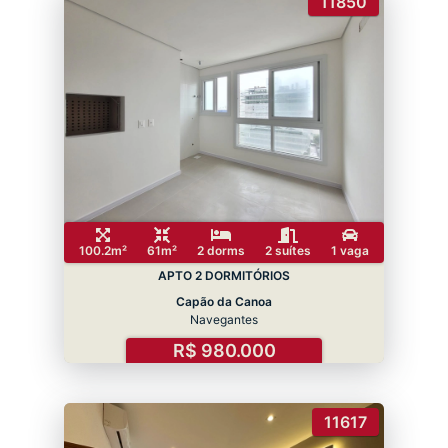
11850
100.2m²
61m²
2 dorms
2 suítes
1 vaga
APTO 2 DORMITÓRIOS
Capão da Canoa
Navegantes
R$ 980.000
11617