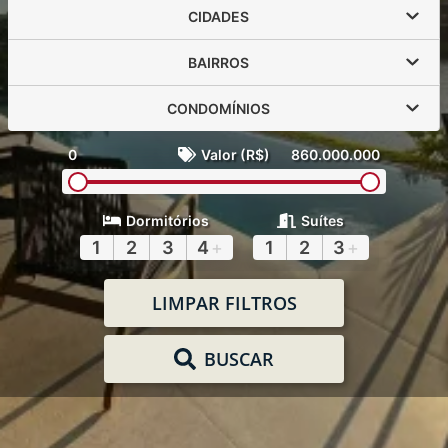
CIDADES
BAIRROS
CONDOMÍNIOS
0
Valor (R$)
860.000.000
Dormitórios
Suítes
1
2
3
4
+
1
2
3
+
LIMPAR FILTROS
BUSCAR