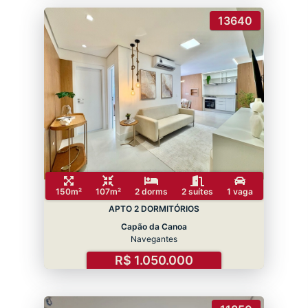
13640
150m²
107m²
2 dorms
2 suítes
1 vaga
APTO 2 DORMITÓRIOS
Capão da Canoa
Navegantes
R$ 1.050.000