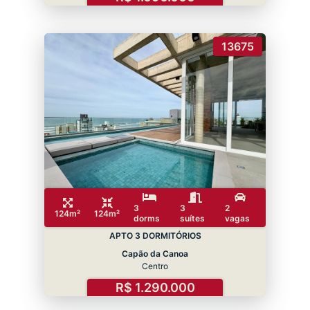
13675
3
3
2
124m²
124m²
dorms
suítes
vagas
APTO 3 DORMITÓRIOS
Capão da Canoa
Centro
R$ 1.290.000