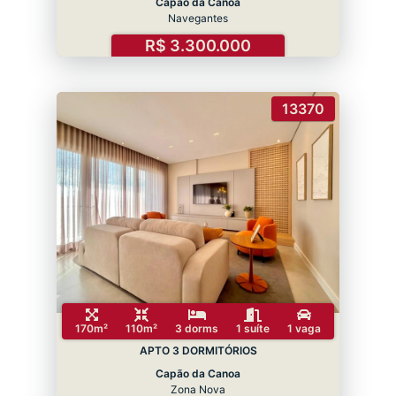
Capão da Canoa
Navegantes
R$ 3.300.000
13370
170m²
110m²
3 dorms
1 suíte
1 vaga
APTO 3 DORMITÓRIOS
Capão da Canoa
Zona Nova