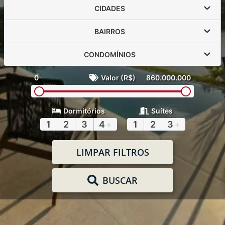
CIDADES
BAIRROS
CONDOMÍNIOS
0
Valor (R$)
860.000.000
Dormitórios
Suítes
1
2
3
4
+
1
2
3
+
LIMPAR FILTROS
BUSCAR