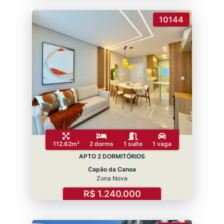
10144
112.62m²
2 dorms
1 suíte
1 vaga
APTO 2 DORMITÓRIOS
Capão da Canoa
Zona Nova
R$ 1.240.000