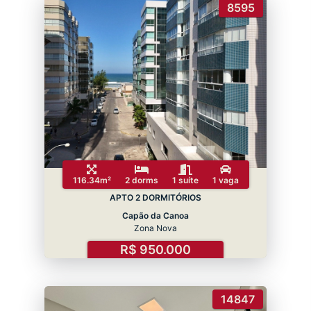
8595
116.34m²
2 dorms
1 suíte
1 vaga
APTO 2 DORMITÓRIOS
Capão da Canoa
Zona Nova
R$ 950.000
14847