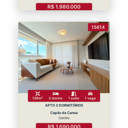
R$ 1.980.000
15614
129m²
3 dorms
1 suíte
1 vaga
APTO 3 DORMITÓRIOS
Capão da Canoa
Centro
R$ 1.690.000