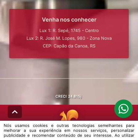
Venha nos conhecer
Lux 1: R. Sepé, 1745 - Centro
Lux 2: R. José M. Lopes, 980 - Zona Nova
CEP: Capão da Canoa, RS
CRECI
24.815j
Nós usamos cookies e outras tecnologias semelhantes para
melhorar a sua experiência em nossos serviços, personalizar
© DESENVOLVIDO PELA
AGIL.NET
publicidade e recomendar conteúdo de seu interesse. Ao utilizar