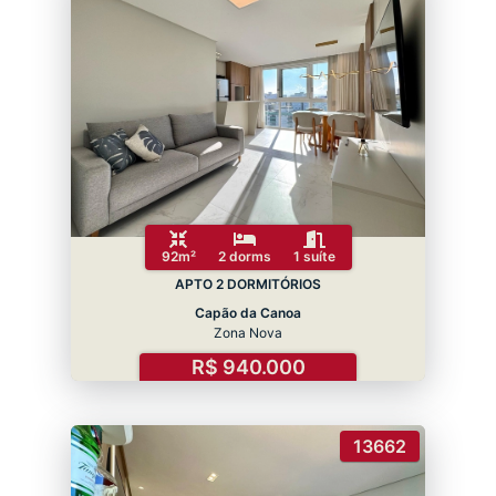
92m²
2 dorms
1 suíte
APTO 2 DORMITÓRIOS
Capão da Canoa
Zona Nova
R$ 940.000
13662