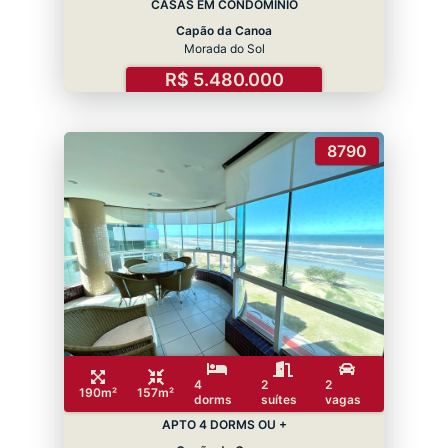
CASAS EM CONDOMÍNIO
Capão da Canoa
Morada do Sol
R$ 5.480.000
8790
4
2
2
190m²
157m²
dorms
suítes
vagas
APTO 4 DORMS OU +