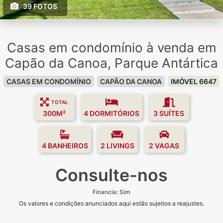
39 FOTOS
Casas em condomínio à venda em
Capão da Canoa, Parque Antártica
CASAS EM CONDOMÍNIO
CAPÃO DA CANOA
IMÓVEL 6647
TOTAL
300M²
4 DORMITÓRIOS
3 SUÍTES
4 BANHEIROS
2 LIVINGS
2 VAGAS
Consulte-nos
Financia: Sim
Os valores e condições anunciados aqui estão sujeitos a reajustes.