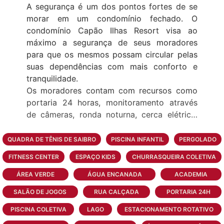
A segurança é um dos pontos fortes de se
morar em um condomínio fechado. O
condomínio Capão Ilhas Resort visa ao
máximo a segurança de seus moradores
para que os mesmos possam circular pelas
suas dependências com mais conforto e
tranquilidade.
Os moradores contam com recursos como
portaria 24 horas, monitoramento através
de câmeras, ronda noturna, cerca elétrica,
entre outros.
QUADRA DE TÊNIS DE SAIBRO
PISCINA INFANTIL
PERGOLADO
No Capão Ilhas Resort há uma variedade de
FITNESS CENTER
ESPAÇO KIDS
CHURRASQUEIRA COLETIVA
opções de lazer, com direito a quadra de
futebol, quadra de tênis, quadras
ÁREA VERDE
ÁGUA ENCANADA
ACADEMIA
poliesportivas, playground infantil e juvenil,
SALÃO DE JOGOS
RUA CALÇADA
PORTARIA 24H
praças, piscinas e piscina aquecida, salões
PISCINA COLETIVA
de jogos, brinquedotecas, pista de corrida e
LAGO
ESTACIONAMENTO ROTATIVO
muito mais!