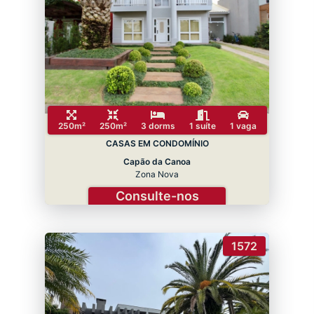
250m²
250m²
3 dorms
1 suíte
1 vaga
CASAS EM CONDOMÍNIO
Capão da Canoa
Zona Nova
Consulte-nos
1572