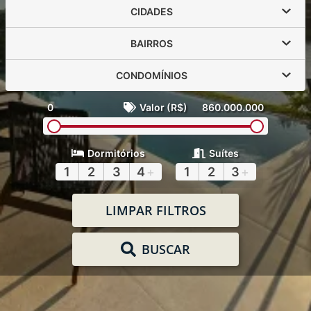
CIDADES
BAIRROS
CONDOMÍNIOS
0
Valor (R$)
860.000.000
Dormitórios
Suítes
1
2
3
4
+
1
2
3
+
LIMPAR FILTROS
BUSCAR