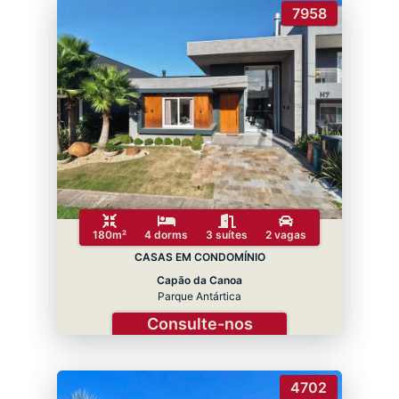
7958
180m²
4 dorms
3 suítes
2 vagas
CASAS EM CONDOMÍNIO
Capão da Canoa
Parque Antártica
Consulte-nos
4702