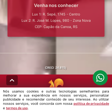
Venha nos conhecer
Lux 1: R. Sepé, 1745 - Centro
Lux 2: R. José M. Lopes, 980 - Zona Nova
CEP: Capão da Canoa, RS
CRECI
24.815j
Nós usamos cookies e outras tecnologias semelhantes para
melhorar a sua experiência em nossos serviços, personalizar
© DESENVOLVIDO PELA
AGIL.NET
publicidade e recomendar conteúdo de seu interesse. Ao utilizar
política de privacidade
nossos serviços, você concorda com nossa
Nós usamos cookies e outras tecnologias semelhantes para melhorar a
termos de uso
e
.
sua experiência em nossos serviços, personalizar publicidade e
recomendar conteúdo de seu interesse. Ao utilizar nossos serviços,