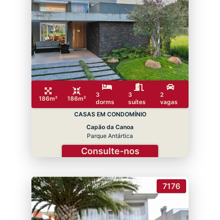
3
3
2
186m²
186m²
dorms
suítes
vagas
CASAS EM CONDOMÍNIO
Capão da Canoa
Parque Antártica
Consulte-nos
7176