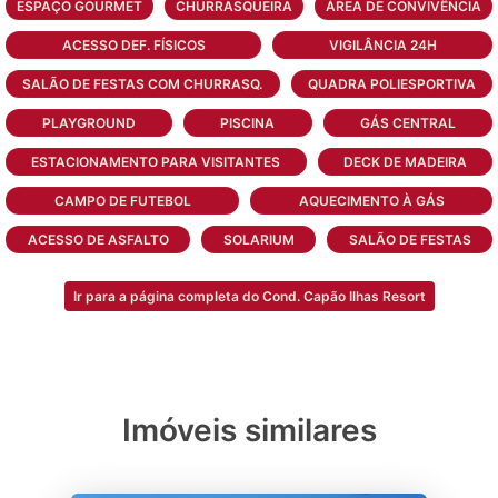
ESPAÇO GOURMET
CHURRASQUEIRA
ÁREA DE CONVIVÊNCIA
Estes espaços são ótimas opções para as
ACESSO DEF. FÍSICOS
VIGILÂNCIA 24H
famílias que tem crianças e desejam um
espaço seguro para seus filhos brincarem.
SALÃO DE FESTAS COM CHURRASQ.
QUADRA POLIESPORTIVA
PLAYGROUND
PISCINA
GÁS CENTRAL
Os condomínios fechados são silenciosos e
distantes de vias urbanas e ruídos do
ESTACIONAMENTO PARA VISITANTES
DECK DE MADEIRA
trânsito, o que é ótimo para quem prima
CAMPO DE FUTEBOL
AQUECIMENTO À GÁS
pelo silêncio e deseja aproveitar com
tranquilidade seus momentos com a família.
ACESSO DE ASFALTO
SOLARIUM
SALÃO DE FESTAS
Tudo para que você fique despreocupado e
possa desfrutar tudo que o condomínio
Ir para a página completa do Cond. Capão Ilhas Resort
fechado na praia oferece.
Imóveis similares