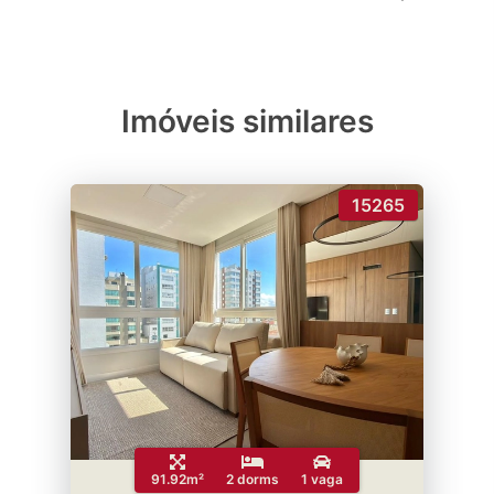
Imóveis similares
15265
91.92m²
2 dorms
1 vaga