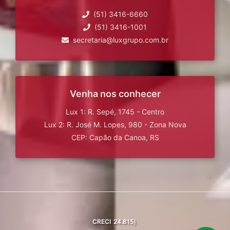
(51) 3416-6660
(51) 3416-1001
secretaria@luxgrupo.com.br
Venha nos conhecer
Lux 1: R. Sepé, 1745 - Centro
Lux 2: R. José M. Lopes, 980 - Zona Nova
CEP: Capão da Canoa, RS
CRECI
24.815j