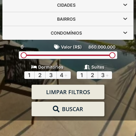
CIDADES
BAIRROS
CONDOMÍNIOS
0
Valor (R$)
860.000.000
Dormitórios
Suítes
1
2
3
4
+
1
2
3
+
LIMPAR FILTROS
BUSCAR