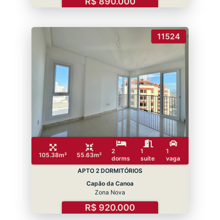
R$ 890.000
11524
2
1
1
105.38m²
55.63m²
dorms
suíte
vaga
APTO 2 DORMITÓRIOS
Capão da Canoa
Zona Nova
R$ 920.000